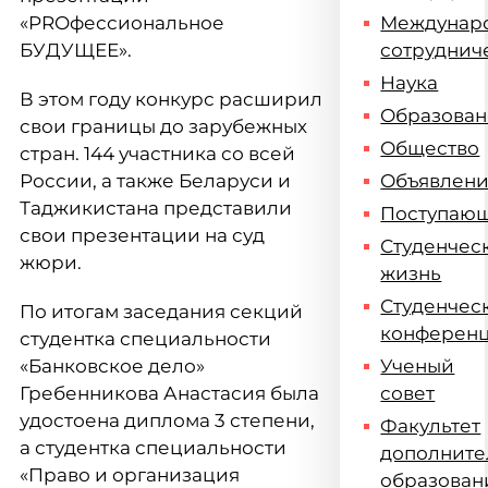
«PROфессиональное
Междунар
БУДУЩЕЕ».
сотруднич
Наука
В этом году конкурс расширил
Образова
свои границы до зарубежных
Общество
стран. 144 участника со всей
России, а также Беларуси и
Объявлен
Таджикистана представили
Поступаю
свои презентации на суд
Студенчес
жюри.
жизнь
Студенчес
По итогам заседания секций
конферен
студентка специальности
«Банковское дело»
Ученый
Гребенникова Анастасия была
совет
удостоена диплома 3 степени,
Факультет
а студентка специальности
дополните
«Право и организация
образован