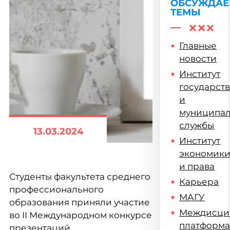
ОБСУЖДА
ТЕМЫ
Главные
новости
Институт
государст
и
муниципа
службы
13.03.2024
Институт
экономик
и права
Студенты факультета среднего
Карьера
профессионального
МАГУ
образования приняли участие
Междисци
во II Международном конкурсе
платформ
презентаций