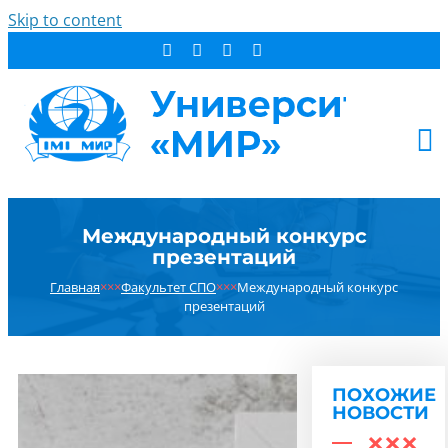
Skip to content
АБИТУРИЕНТУ
Международный конкурс
СТУДЕНТУ
презентаций
ДОПОБРАЗОВАНИЕ
Главная
×××
Факультет СПО
×××
Международный конкурс
ОБ УНИВЕРСИТЕТЕ
презентаций
НОВОСТИ
КОНТАКТЫ
ПОХОЖИЕ
РЕЗУЛЬТАТ ПОИСКА:
НОВОСТИ