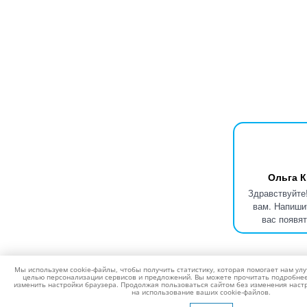
Ольга К
Здравствуйте
вам. Напиши
вас появя
Мы используем cookie-файлы, чтобы получить статистику, которая помогает нам улу
целью персонализации сервисов и предложений. Вы можете прочитать подробнее 
изменить настройки браузера. Продолжая пользоваться сайтом без изменения настр
на использование ваших cookie-файлов.