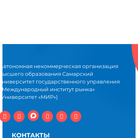
Автономная некоммерческая организация
высшего образования Самарский
университет государственного управления
«Международный институт рынка»
(Университет «МИР»)
КОНТАКТЫ