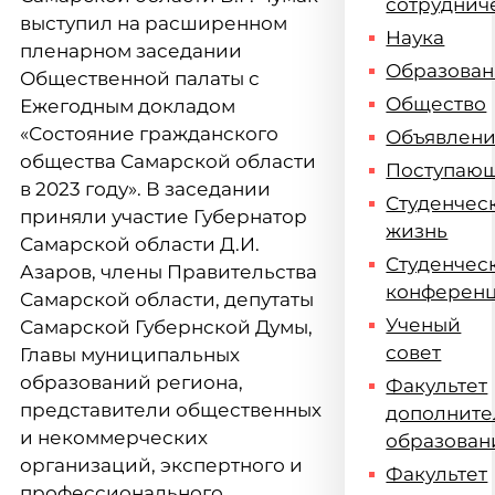
сотруднич
выступил на расширенном
Наука
пленарном заседании
Образова
Общественной палаты с
Общество
Ежегодным докладом
«Состояние гражданского
Объявлен
общества Самарской области
Поступаю
в 2023 году». В заседании
Студенчес
приняли участие Губернатор
жизнь
Самарской области Д.И.
Студенчес
Азаров, члены Правительства
конферен
Самарской области, депутаты
Ученый
Самарской Губернской Думы,
совет
Главы муниципальных
образований региона,
Факультет
представители общественных
дополните
и некоммерческих
образован
организаций, экспертного и
Факультет
профессионального