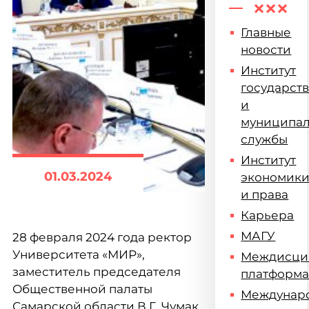
Главные
новости
Институт
государст
и
муниципа
службы
Институт
01.03.2024
экономик
и права
Карьера
МАГУ
28 февраля 2024 года ректор
Университета «МИР»,
Междисци
заместитель председателя
платформ
Общественной палаты
Междунар
Самарской области В.Г. Чумак