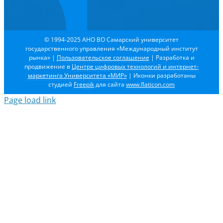
© 1994-2025 АНО ВО Самарский университет
государственного управления «Международный институт
рынка»
|
Пользовательское соглашение
| Разработка и
продвижение в
Центре цифровых технологий и интернет-
маркетинга Университета «МИР»
| Иконки разработаны
студией
Freepik
для сайта
www.flaticon.com
Page load link