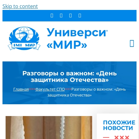
Skip to content
АБИТУРИЕНТУ
Разговоры о важном: «День
СТУДЕНТУ
защитника Отечества»
ДОПОБРАЗОВАНИЕ
Главная
×××
Факультет СПО
×××
Разговоры о важном: «День
ОБ УНИВЕРСИТЕТЕ
защитника Отечества»
НОВОСТИ
КОНТАКТЫ
ПОХОЖИЕ
РЕЗУЛЬТАТ ПОИСКА:
НОВОСТИ