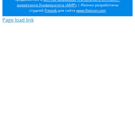
маркетинга Университета «МИР»
| Иконки разработаны
студией
Freepik
для сайта
www.flaticon.com
Page load link