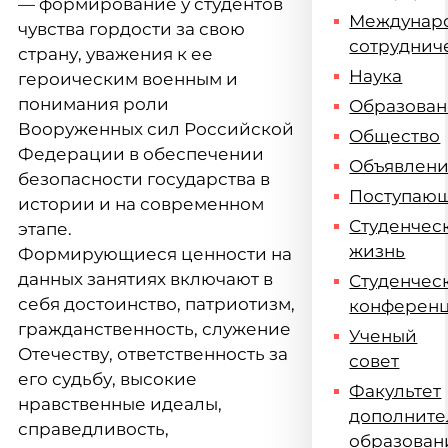
— формирование у студентов
Междунар
чувства гордости за свою
сотруднич
страну, уважения к ее
Наука
героическим военным и
понимания роли
Образова
Вооруженных сил Российской
Общество
Федерации в обеспечении
Объявлен
безопасности государства в
Поступаю
истории и на современном
Студенчес
этапе.
жизнь
Формирующиеся ценности на
данных занятиях включают в
Студенчес
себя достоинство, патриотизм,
конферен
гражданственность, служение
Ученый
Отечеству, ответственность за
совет
его судьбу, высокие
Факультет
нравственные идеалы,
дополните
справедливость,
образован