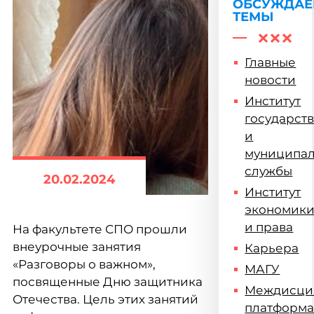
ОБСУЖДА
ТЕМЫ
Главные
новости
Институт
государст
и
муниципа
службы
20.02.2024
Институт
экономик
и права
На факультете СПО прошли
внеурочные занятия
Карьера
«Разговоры о важном»,
МАГУ
посвященные Дню защитника
Междисци
Отечества. Цель этих занятий
платформ