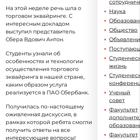
сотруднич
На этой неделе речь шла о
Наука
торговом эквайринге. С
Образова
интересным докладом
Общество
выступил представитель
Сбера Вдович Антон.
Объявлен
Поступаю
Студенты узнали об
Студенчес
особенностях и технологии
жизнь
осуществления торгового
Студенчес
эквайринга в нашей стране,
конферен
каким образом услуга
реализуется в ПАО Сбербанк.
Ученый
совет
Получилась по-настоящему
Факультет
оживленная дискуссия, в
дополните
рамках которой ребята смогли
образован
получить ответы на все
Факультет
интересующие вопросы!