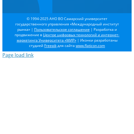
© 1994-2025 АНО ВО Самарский университет
государственного управления «Международный институт
рынка»
|
Пользовательское соглашение
| Разработка и
продвижение в
Центре цифровых технологий и интернет-
маркетинга Университета «МИР»
| Иконки разработаны
студией
Freepik
для сайта
www.flaticon.com
Page load link