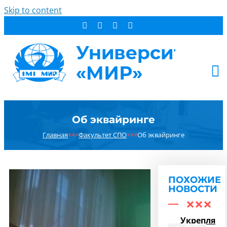
Skip to content
АБИТУРИЕНТУ
Об эквайринге
СТУДЕНТУ
Главная
×××
Факультет СПО
×××
Об эквайринге
ДОПОБРАЗОВАНИЕ
ОБ УНИВЕРСИТЕТЕ
НОВОСТИ
ПОХОЖИЕ
КОНТАКТЫ
НОВОСТИ
РЕЗУЛЬТАТ ПОИСКА:
Укрепляем