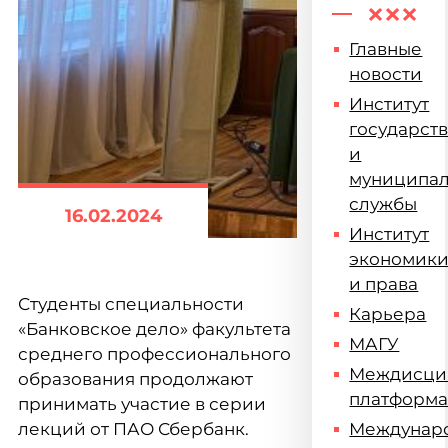
Главные
новости
Институт
государст
и
муниципа
службы
16.02.2024
Институт
экономик
и права
Студенты специальности
Карьера
«Банковское дело» факультета
МАГУ
среднего профессионального
Междисци
образования продолжают
платформ
принимать участие в серии
лекций от ПАО Сбербанк.
Междунар