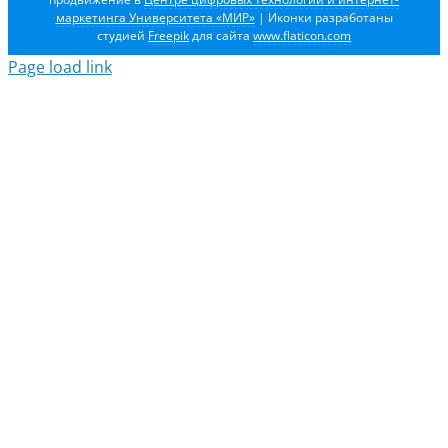
маркетинга Университета «МИР»
| Иконки разработаны
студией
Freepik
для сайта
www.flaticon.com
Page load link