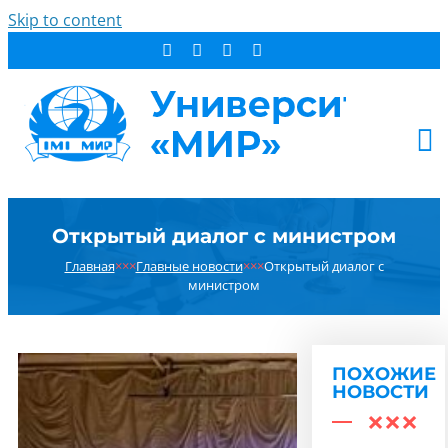
Skip to content
АБИТУРИЕНТУ
Открытый диалог с министром
СТУДЕНТУ
Главная
×××
Главные новости
×××
Открытый диалог с
ДОПОБРАЗОВАНИЕ
министром
ОБ УНИВЕРСИТЕТЕ
НОВОСТИ
КОНТАКТЫ
ПОХОЖИЕ
НОВОСТИ
РЕЗУЛЬТАТ ПОИСКА: