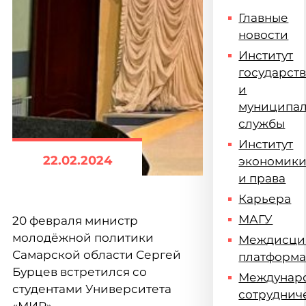
Главные
новости
Институт
государст
и
муниципа
службы
Институт
22.02.2024
экономик
и права
Карьера
МАГУ
20 февраля министр
молодёжной политики
Междисци
Самарской области
Сергей
платформ
Бурцев
встретился со
Междунар
студентами Университета
сотруднич