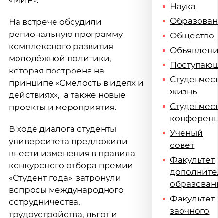
«МИР».
Наука
Образова
На встрече обсудили
региональную программу
Общество
комплексного развития
Объявлен
молодёжной политики,
Поступаю
которая построена на
Студенчес
принципе «Смелость в идеях и
жизнь
действиях», а также новые
Студенчес
проекты и мероприятия.
конферен
В ходе диалога студенты
Ученый
университета предложили
совет
внести изменения в правила
Факультет
конкурсного отбора премии
дополните
«Студент года», затронули
образован
вопросы международного
Факультет
сотрудничества,
заочного
трудоустройства, льгот и