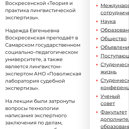
Воскресенской «Теория и
Междунар
практика лингвистической
сотруднич
экспертизы».
Наука
Образова
Надежда Евгеньевна
Воскресенская преподаёт в
Общество
Самарском государственном
Объявлен
социально-педагогическом
Поступаю
университете, а также
Студенчес
является лингвистом-
жизнь
экспертом АНО «Поволжская
Студенчес
лаборатория судебной
конферен
экспертизы».
Ученый
На лекции были затронуты
совет
вопросы технологии
Факультет
написания экспертного
дополните
заключения по делам,
образован