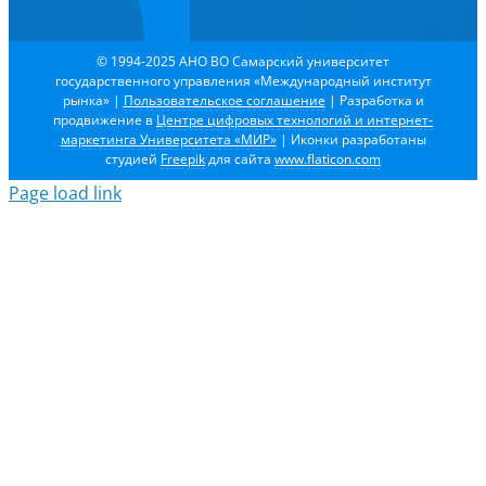
© 1994-2025 АНО ВО Самарский университет
государственного управления «Международный институт
рынка»
|
Пользовательское соглашение
| Разработка и
продвижение в
Центре цифровых технологий и интернет-
маркетинга Университета «МИР»
| Иконки разработаны
студией
Freepik
для сайта
www.flaticon.com
Page load link