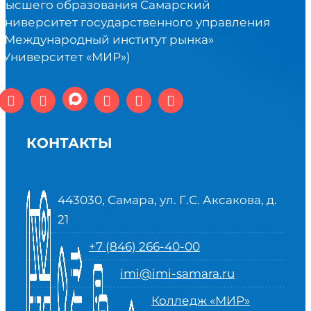
высшего образования Самарский
университет государственного управления
«Международный институт рынка»
(Университет «МИР»)
КОНТАКТЫ
443030, Самара, ул. Г.С. Аксакова, д.
21
+7 (846) 266-40-00
imi@imi-samara.ru
Колледж «МИР»