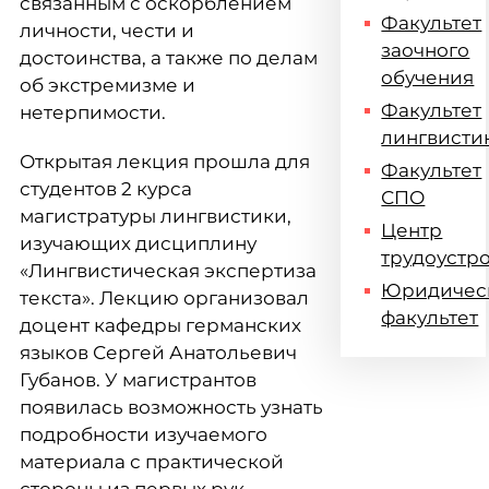
связанным с оскорблением
Факультет
личности, чести и
заочного
достоинства, а также по делам
обучения
об экстремизме и
Факультет
нетерпимости.
лингвисти
Открытая лекция прошла для
Факультет
студентов 2 курса
СПО
магистратуры лингвистики,
Центр
изучающих дисциплину
трудоустр
«Лингвистическая экспертиза
Юридичес
текста». Лекцию организовал
факультет
доцент кафедры германских
языков Сергей Анатольевич
Губанов. У магистрантов
появилась возможность узнать
подробности изучаемого
материала с практической