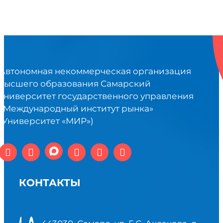
Автономная некоммерческая организация
высшего образования Самарский
университет государственного управления
«Международный институт рынка»
(Университет «МИР»)
КОНТАКТЫ