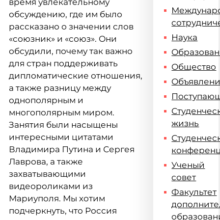
время увлекательному
Междунар
обсуждению, где им было
сотруднич
рассказано о значении слов
Наука
«союзник» и «союз». Они
обсудили, почему так важно
Образова
для стран поддерживать
Общество
дипломатические отношения,
Объявлен
а также разницу между
Поступаю
однополярным и
Студенчес
многополярным миром.
жизнь
Занятия были насыщены
интересными цитатами
Студенчес
Владимира Путина и Сергея
конферен
Лаврова, а также
Ученый
захватывающими
совет
видеороликами из
Факультет
Мариуполя. Мы хотим
дополните
подчеркнуть, что Россия
образован