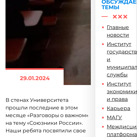
ОБСУЖДА
ТЕМЫ
Главные
новости
Институт
государст
и
муниципа
службы
29.01.2024
Институт
экономик
и права
В стенах Университета
прошли последние в этом
Карьера
месяце «Разговоры о важном»
МАГУ
на тему «Союзники России».
Междисци
Наши ребята посвятили свое
платформ