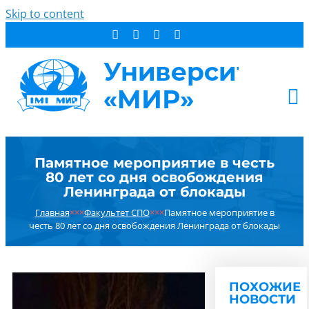
Skip to content
АБИТУРИЕНТУ
Памятное мероприятие в честь
СТУДЕНТУ
80 лет со дня освобождения
ДОПОБРАЗОВАНИЕ
Ленинграда от блокады
ОБ УНИВЕРСИТЕТЕ
Главная
×××
Факультет СПО
×××
Памятное мероприятие в
честь 80 лет со дня освобождения Ленинграда от блокады
НОВОСТИ
КОНТАКТЫ
РЕЗУЛЬТАТ ПОИСКА:
ПОХОЖИЕ
НОВОСТИ