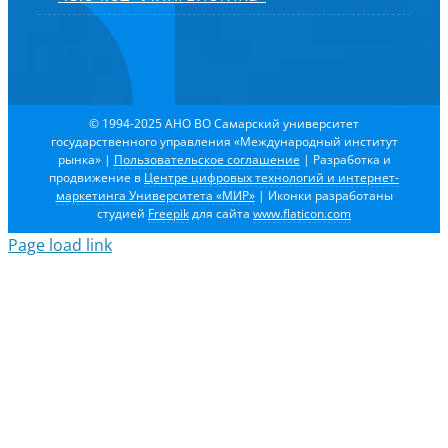
© 1994-2025 АНО ВО Самарский университет
государственного управления «Международный институт
рынка»
|
Пользовательское соглашение
| Разработка и
продвижение в
Центре цифровых технологий и интернет-
маркетинга Университета «МИР»
| Иконки разработаны
студией
Freepik
для сайта
www.flaticon.com
Page load link