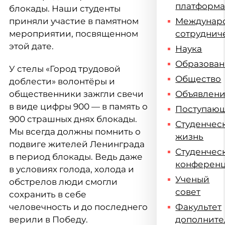
платформ
блокады. Наши студенты
приняли участие в памятном
Междунар
мероприятии, посвященном
сотруднич
этой дате.
Наука
Образова
У стелы «Город трудовой
Общество
доблести» волонтёры и
общественники зажгли свечи
Объявлен
в виде цифры 900 — в память о
Поступаю
900 страшных днях блокады.
Студенчес
Мы всегда должны помнить о
жизнь
подвиге жителей Ленинграда
Студенчес
в период блокады. Ведь даже
конферен
в условиях голода, холода и
Ученый
обстрелов люди смогли
совет
сохранить в себе
человечность и до последнего
Факультет
верили в Победу.
дополните