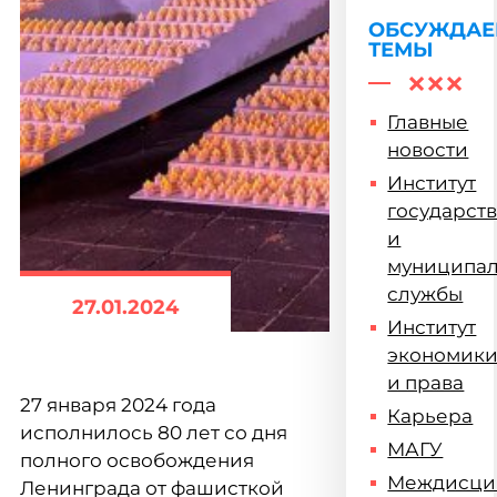
ОБСУЖДА
ТЕМЫ
Главные
новости
Институт
государст
и
муниципа
службы
27.01.2024
Институт
экономик
и права
27 января 2024 года
Карьера
исполнилось 80 лет со дня
МАГУ
полного освобождения
Междисци
Ленинграда от фашисткой