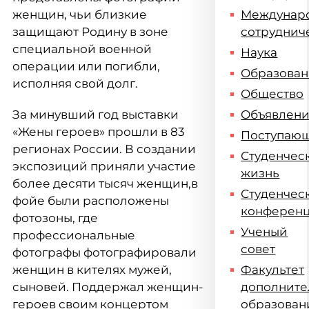
женщин, чьи близкие
Междунар
защищают Родину в зоне
сотруднич
специальной военной
Наука
операции или погибли,
Образова
исполняя свой долг.
Общество
За минувший год выставки
Объявлен
«Жены героев» прошли в 83
Поступаю
регионах России. В создании
Студенчес
экспозиций приняли участие
жизнь
более десяти тысяч женщин,в
Студенчес
фойе были расположены
конферен
фотозоны, где
Ученый
профессиональные
совет
фотографы фотографировали
женщин в кителях мужей,
Факультет
сыновей. Поддержал женщин-
дополните
героев своим концертом
образован