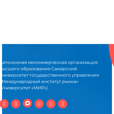
Автономная некоммерческая организация
высшего образования Самарский
университет государственного управления
«Международный институт рынка»
(Университет «МИР»)