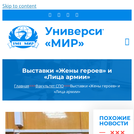
Skip to content
АБИТУРИЕНТУ
Выставки «Жены героев» и
СТУДЕНТУ
«Лица армии»
ДОПОБРАЗОВАНИЕ
Главная
×××
Факультет СПО
×××
Выставки «Жены героев» и
ОБ УНИВЕРСИТЕТЕ
«Лица армии»
НОВОСТИ
КОНТАКТЫ
ПОХОЖИЕ
РЕЗУЛЬТАТ ПОИСКА:
НОВОСТИ