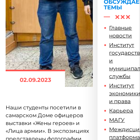
ОБСУЖДА
ТЕМЫ
Главные
новости
Институт
государст
и
муниципа
службы
02.09.2023
Институт
экономик
и права
Наши студенты посетили в
Карьера
самарском Доме офицеров
МАГУ
выставки «Жены героев» и
Междисци
«Лица армии». В экспозициях
платформ
представлены фотографии