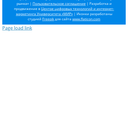
рынка»
|
Пользовательское соглашение
| Разработка и
продвижение в
Центре цифровых технологий и интернет-
маркетинга Университета «МИР»
| Иконки разработаны
студией
Freepik
для сайта
www.flaticon.com
Page load link