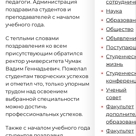
педагоги. Администрация
сотруднич
поздравила студентов и
Наука
преподавателей с началом
Образова
учебного года.
Общество
С теплыми словами
Объявлен
поздравления ко всем
Поступаю
присутствующим обратился
Студенчес
ректор университета Чумак
жизнь
Вадим Геннадьевич. Пожелал
Студенчес
студентам творческих успехов
конферен
и отметил что, только упорным
Ученый
трудом над освоением
совет
выбранной специальности
можно достичь
Факультет
профессиональных успехов.
дополните
образован
Также с началом учебного года
Факультет
студентов поздравил