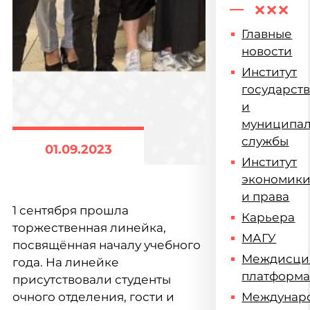
Главные
новости
Институт
государст
и
муниципа
службы
01.09.2023
Институт
экономик
и права
1 сентября прошла
Карьера
торжественная линейка,
МАГУ
посвящённая началу учебного
Междисци
года. На линейке
платформ
присутствовали студенты
очного отделения, гости и
Междунар