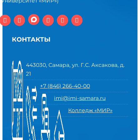
(Университет «МИР»)
КОНТАКТЫ
443030, Самара, ул. Г.С. Аксакова, д.
21
+7 (846) 266-40-00
imi@imi-samara.ru
Колледж «МИР»