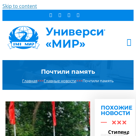
Skip to content
АБИТУРИЕНТУ
Почтили память
СТУДЕНТУ
Главная
×××
Главные новости
×××
Почтили память
ДОПОБРАЗОВАНИЕ
ОБ УНИВЕРСИТЕТЕ
НОВОСТИ
ПОХОЖИЕ
КОНТАКТЫ
НОВОСТИ
РЕЗУЛЬТАТ ПОИСКА:
Стипенди