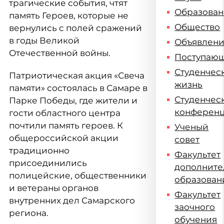
трагические события, чтят
Образова
память Героев, которые не
Общество
вернулись с полей сражений
в годы Великой
Объявлен
Отечественной войны.
Поступаю
Студенчес
Патриотическая акция «Свеча
жизнь
памяти» состоялась в Самаре в
Студенчес
Парке Победы, где жители и
конферен
гости областного центра
почтили память героев. К
Ученый
общероссийской акции
совет
традиционно
Факультет
присоединились
дополните
полицейские, общественники
образован
и ветераны органов
Факультет
внутренних дел Самарского
заочного
региона.
обучения