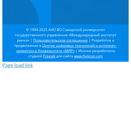
© 1994-2025 АНО ВО Самарский университет
государственного управления «Международный институт
рынка»
|
Пользовательское соглашение
| Разработка и
продвижение в
Центре цифровых технологий и интернет-
маркетинга Университета «МИР»
| Иконки разработаны
студией
Freepik
для сайта
www.flaticon.com
Page load link