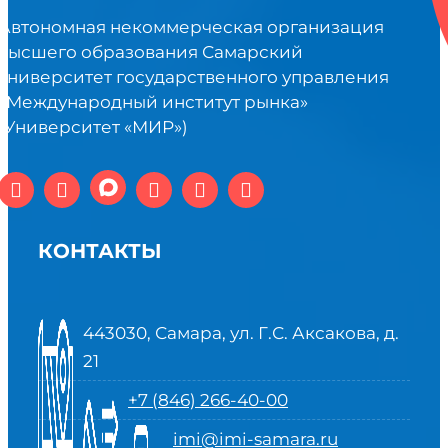
Автономная некоммерческая организация
высшего образования Самарский
университет государственного управления
«Международный институт рынка»
(Университет «МИР»)
КОНТАКТЫ
443030, Самара, ул. Г.С. Аксакова, д.
21
+7 (846) 266-40-00
imi@imi-samara.ru