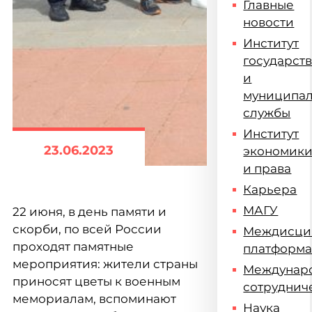
Главные
новости
Институт
государст
и
муниципа
службы
Институт
23.06.2023
экономик
и права
Карьера
МАГУ
22 июня, в день памяти и
скорби, по всей России
Междисци
проходят памятные
платформ
мероприятия: жители страны
Междунар
приносят цветы к военным
сотруднич
мемориалам, вспоминают
Наука