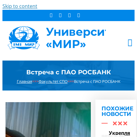
Skip to content
АБИТУРИЕНТУ
Встреча с ПАО РОСБАНК
СТУДЕНТУ
Главная
×××
Факультет СПО
×××
Встреча с ПАО РОСБАНК
ДОПОБРАЗОВАНИЕ
ОБ УНИВЕРСИТЕТЕ
НОВОСТИ
ПОХОЖИЕ
КОНТАКТЫ
НОВОСТИ
РЕЗУЛЬТАТ ПОИСКА:
Укрепляем