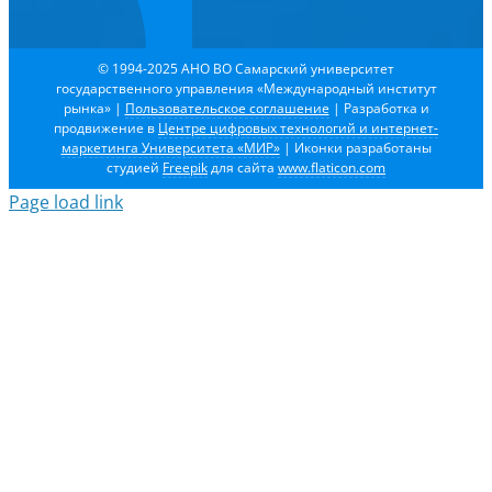
© 1994-2025 АНО ВО Самарский университет
государственного управления «Международный институт
рынка»
|
Пользовательское соглашение
| Разработка и
продвижение в
Центре цифровых технологий и интернет-
маркетинга Университета «МИР»
| Иконки разработаны
студией
Freepik
для сайта
www.flaticon.com
Page load link