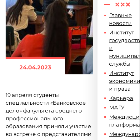
Главные
новости
Институт
государст
и
муниципа
службы
24.04.2023
Институт
экономик
и права
19 апреля студенты
Карьера
специальности «Банковское
МАГУ
дело» факультета среднего
Междисци
профессионального
платформ
образования приняли участие
во встрече с представителями
Междунар