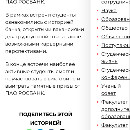
ПАО РОСБАНК.
сотруднич
Наука
В рамках встречи студенты
Образова
ознакомились с историей
Общество
банка, открытыми вакансиями
для трудоустройства, а также
Объявлен
возможными карьерными
Поступаю
перспективами.
Студенчес
жизнь
В конце встречи наиболее
Студенчес
активные студенты смогли
конферен
поучаствовать в викторине и
выиграть памятные призы от
Ученый
ПАО РОСБАНК.
совет
Факультет
дополните
ПОДЕЛИТЕСЬ ЭТОЙ
образован
ИСТОРИЕЙ!
Факультет