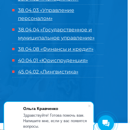
38.04.03 «Управление
персоналом»
38.04.04 «Государственное и
муниципальное управление»
38.04.08 «Финансы и кредит»
40.04.01 «Юриспруденция»
45.04.02 «Лингвистика»
Ольга Кравченко
Здравствуйте! Готова помочь вам.
Напишите мне, если у вас появятся
вопросы.
оглашение
| Разработка и продвижение в
Центре цифровых
висов и предложений. Вы можете