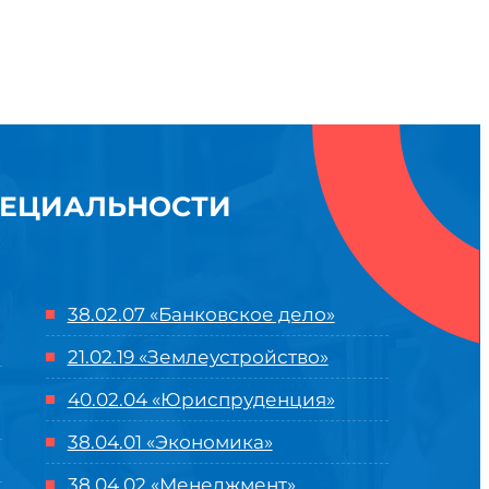
ПЕЦИАЛЬНОСТИ
38.02.07 «Банковское дело»
21.02.19 «Землеустройство»
40.02.04 «Юриспруденция»
38.04.01 «Экономика»
38.04.02 «Менеджмент»