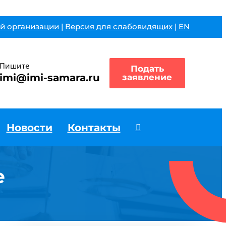
й организации
|
Версия для слабовидящих
|
EN
Пишите
Подать
imi@imi-samara.ru
заявление
Новости
Контакты
е