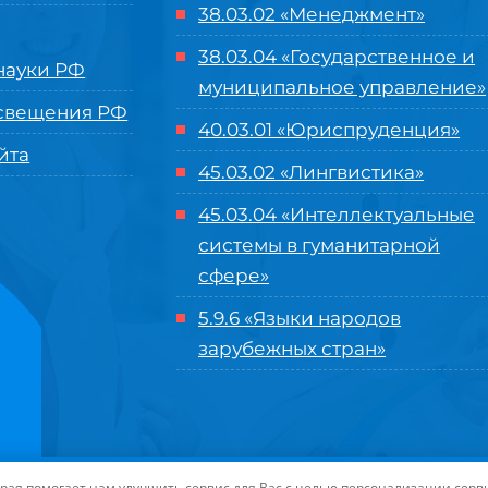
38.03.02 «Менеджмент»
38.03.04 «Государственное и
ауки РФ
муниципальное управление»
свещения РФ
40.03.01 «Юриспруденция»
йта
45.03.02 «Лингвистика»
45.03.04 «
Интеллектуальные
системы в гуманитарной
сфере
»
5.9.6 «Языки народов
зарубежных стран»
нного управления «Международный институт рынка»
|
Пользовательское с
торая помогает нам улучшить сервис для Вас с целью персонализации сер