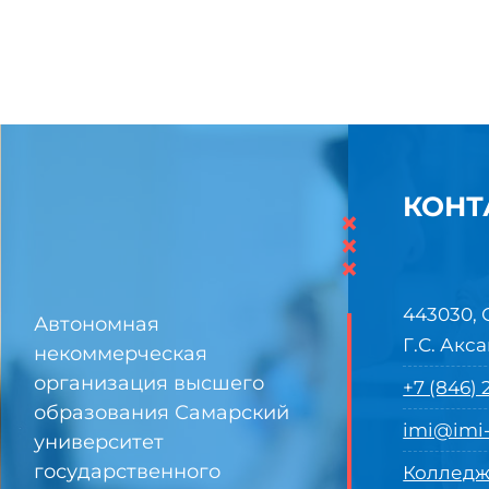
КОНТ
×
×
×
443030, 
Автономная
Г.С. Акса
некоммерческая
организация высшего
+7 (846)
образования Самарский
imi@imi-
университет
государственного
Колледж