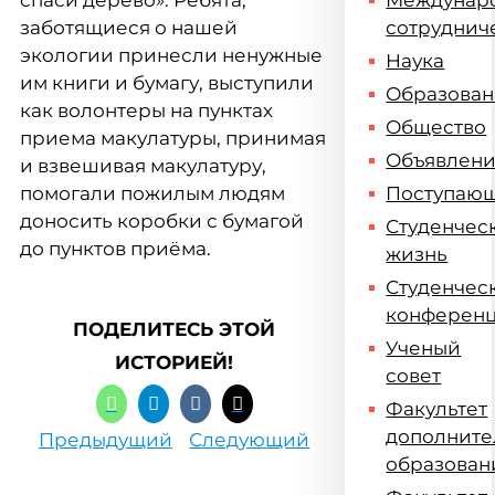
спаси дерево». Ребята,
Междунар
заботящиеся о нашей
сотруднич
экологии принесли ненужные
Наука
им книги и бумагу, выступили
Образова
как волонтеры на пунктах
Общество
приема макулатуры, принимая
Объявлен
и взвешивая макулатуру,
помогали пожилым людям
Поступаю
доносить коробки с бумагой
Студенчес
до пунктов приёма.
жизнь
Студенчес
конферен
ПОДЕЛИТЕСЬ ЭТОЙ
Ученый
ИСТОРИЕЙ!
совет
Факультет
дополните
Предыдущий
Следующий
образован