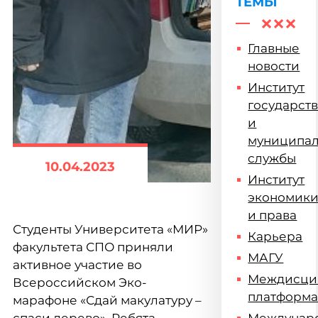
ТЕМЫ
Главные
новости
Институт
государст
и
муниципа
службы
10.04.2023
Институт
экономик
и права
Студенты Университета «МИР»
Карьера
факультета СПО
приняли
МАГУ
активное участие во
Междисци
Всероссийском Эко-
платформ
марафоне «Сдай макулатуру –