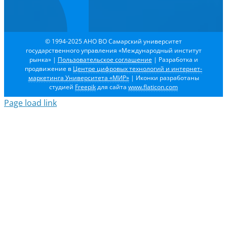
© 1994-2025 АНО ВО Самарский университет
государственного управления «Международный институт
рынка»
|
Пользовательское соглашение
| Разработка и
продвижение в
Центре цифровых технологий и интернет-
маркетинга Университета «МИР»
| Иконки разработаны
студией
Freepik
для сайта
www.flaticon.com
Page load link