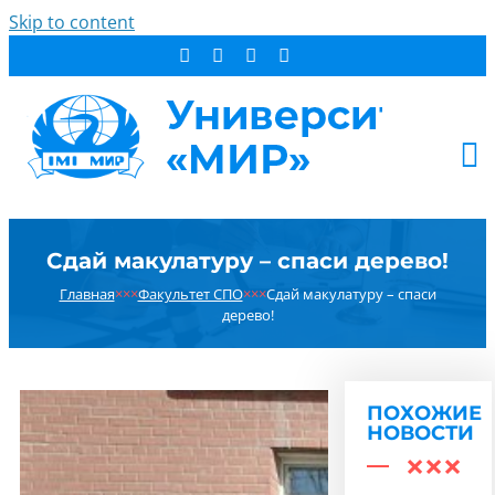
Skip to content
АБИТУРИЕНТУ
Сдай макулатуру – спаси дерево!
СТУДЕНТУ
Главная
×××
Факультет СПО
×××
Сдай макулатуру – спаси
ДОПОБРАЗОВАНИЕ
дерево!
ОБ УНИВЕРСИТЕТЕ
НОВОСТИ
КОНТАКТЫ
ПОХОЖИЕ
НОВОСТИ
РЕЗУЛЬТАТ ПОИСКА: