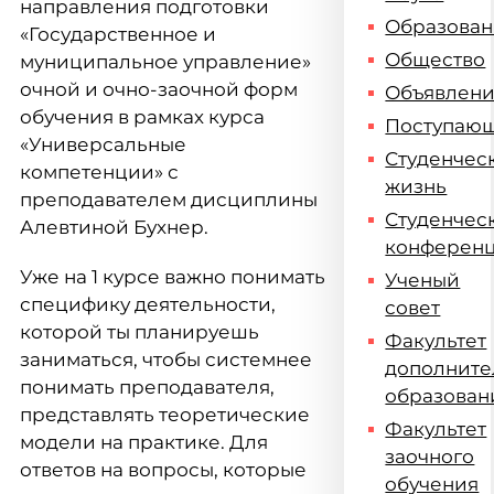
направления подготовки
Образова
«Государственное и
Общество
муниципальное управление»
очной и очно-заочной форм
Объявлен
обучения в рамках курса
Поступаю
«Универсальные
Студенчес
компетенции» с
жизнь
преподавателем дисциплины
Студенчес
Алевтиной Бухнер.
конферен
Уже на 1 курсе важно понимать
Ученый
специфику деятельности,
совет
которой ты планируешь
Факультет
заниматься, чтобы системнее
дополните
понимать преподавателя,
образован
представлять теоретические
Факультет
модели на практике. Для
заочного
ответов на вопросы, которые
обучения