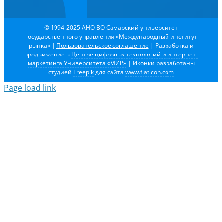
© 1994-2025 АНО ВО Самарский университет
государственного управления «Международный институт
рынка»
|
Пользовательское соглашение
| Разработка и
продвижение в
Центре цифровых технологий и интернет-
маркетинга Университета «МИР»
| Иконки разработаны
студией
Freepik
для сайта
www.flaticon.com
Page load link