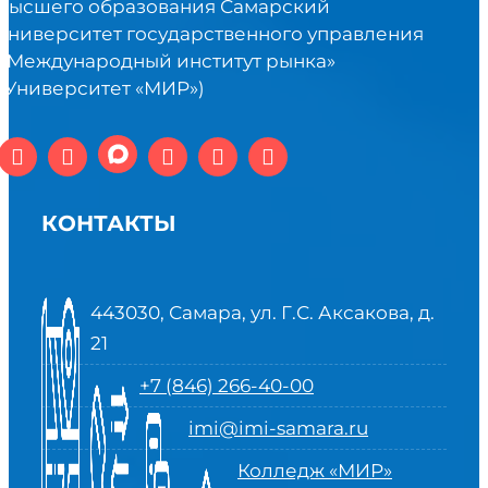
высшего образования Самарский
университет государственного управления
«Международный институт рынка»
(Университет «МИР»)
КОНТАКТЫ
443030, Самара, ул. Г.С. Аксакова, д.
21
+7 (846) 266-40-00
imi@imi-samara.ru
Колледж «МИР»