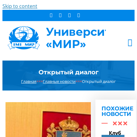
Skip to content
АБИТУРИЕНТУ
Открытый диалог
СТУДЕНТУ
Главная
×××
Главные новости
×××
Открытый диалог
ДОПОБРАЗОВАНИЕ
ОБ УНИВЕРСИТЕТЕ
НОВОСТИ
ПОХОЖИЕ
КОНТАКТЫ
НОВОСТИ
РЕЗУЛЬТАТ ПОИСКА:
Клуб