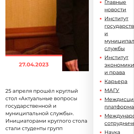
Главные
новости
Институт
государст
и
муниципа
службы
Институт
27.04.2023
экономик
и права
Карьера
МАГУ
25 апреля прошёл круглый
стол «Актуальные вопросы
Междисци
государственной и
платформ
муниципальной службы».
Междунар
Инициаторами круглого стола
сотруднич
стали студенты групп
Наука