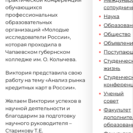
практической конференции
Междунар
обучающихся
сотруднич
профессиональных
Наука
образовательных
Образова
организаций «Молодые
Общество
исследователи России»,
Объявлен
которая проходила в
Чапаевском губернском
Поступаю
колледже им. О. Колычева.
Студенчес
жизнь
Виктория представила свою
Студенчес
работу на тему «Анализ рынка
конферен
кредитных карт в России».
Ученый
Желаем Виктории успехов в
совет
научной деятельности и
Факультет
благодарим за подготовку
дополните
научного руководителя –
образован
Старикову Т.Е.