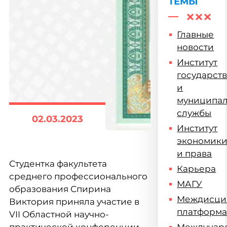
ТЕМЫ
Главные
новости
Институт
государст
и
муниципа
службы
02.03.2023
Институт
экономик
и права
Студентка факультета
Карьера
среднего профессионального
МАГУ
образования Спирина
Междисци
Виктория приняла участие в
платформ
VII Областной научно-