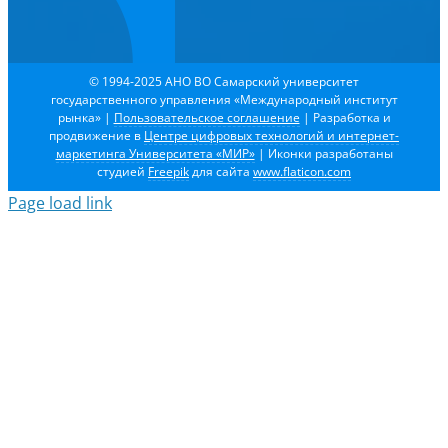
© 1994-2025 АНО ВО Самарский университет
государственного управления «Международный институт
рынка»
|
Пользовательское соглашение
| Разработка и
продвижение в
Центре цифровых технологий и интернет-
маркетинга Университета «МИР»
| Иконки разработаны
студией
Freepik
для сайта
www.flaticon.com
Page load link