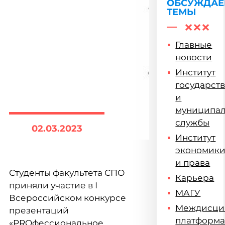
ОБСУЖДА
ТЕМЫ
Главные
новости
Институт
государст
и
муниципа
службы
02.03.2023
Институт
экономик
и права
Студенты факультета СПО
Карьера
приняли участие в I
МАГУ
Всероссийском конкурсе
Междисци
презентаций
платформ
«PROфессиональное