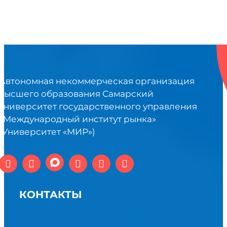
Автономная некоммерческая организация
высшего образования Самарский
университет государственного управления
«Международный институт рынка»
(Университет «МИР»)
КОНТАКТЫ