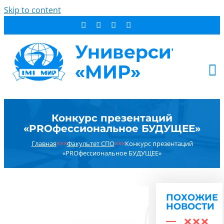
Skip to content
АБИТУРИЕНТУ
Конкурс презентаций
СТУДЕНТУ
«PROфессиональное БУДУЩЕЕ»
ДОПОБРАЗОВАНИЕ
Главная
×××
Факультет СПО
×××
Конкурс презентаций
ОБ УНИВЕРСИТЕТЕ
«PROфессиональное БУДУЩЕЕ»
НОВОСТИ
КОНТАКТЫ
ПОХОЖИЕ
РЕЗУЛЬТАТ ПОИСКА:
НОВОСТИ