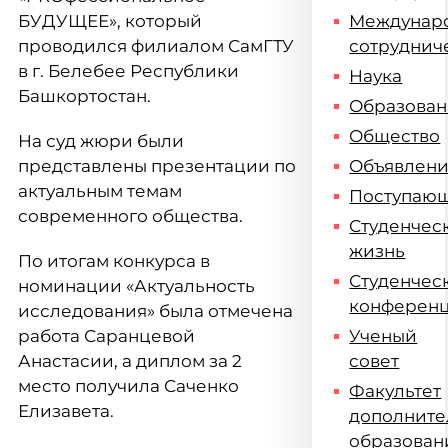
БУДУЩЕЕ», который
Междунар
проводился филиалом СамГТУ
сотруднич
в г. Белебее Республики
Наука
Башкортостан.
Образова
Общество
На суд жюри были
представлены презентации по
Объявлен
актуальным темам
Поступаю
современного общества.
Студенчес
жизнь
По итогам конкурса в
Студенчес
номинации «Актуальность
конферен
исследования» была отмечена
работа Саранцевой
Ученый
Анастасии, а диплом за 2
совет
место получила Саченко
Факультет
Елизавета.
дополните
образован