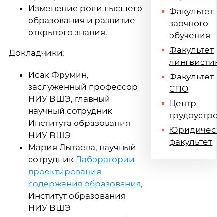
Изменение роли высшего
Факультет
образования и развитие
заочного
открытого знания.
обучения
Факультет
Докладчики:
лингвисти
Исак Фрумин,
Факультет
заслуженный профессор
СПО
НИУ ВШЭ, главный
Центр
научный сотрудник
трудоустр
Института образования
Юридичес
НИУ ВШЭ
факультет
Мария Лытаева, научный
сотрудник
Лаборатории
проектирования
содержания образования
,
Институт образования
НИУ ВШЭ