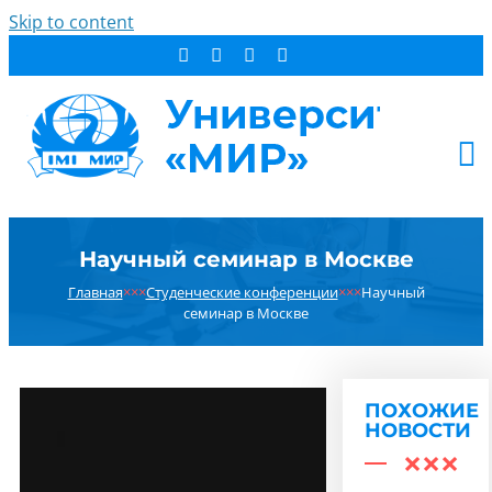
Skip to content
АБИТУРИЕНТУ
Научный семинар в Москве
СТУДЕНТУ
Главная
×××
Студенческие конференции
×××
Научный
ДОПОБРАЗОВАНИЕ
семинар в Москве
ОБ УНИВЕРСИТЕТЕ
НОВОСТИ
КОНТАКТЫ
ПОХОЖИЕ
НОВОСТИ
РЕЗУЛЬТАТ ПОИСКА: