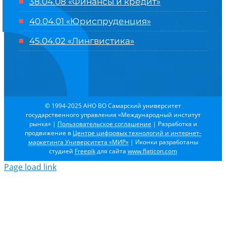
38.04.08 «Финансы и кредит»
40.04.01 «Юриспруденция»
45.04.02 «Лингвистика»
© 1994-2025 АНО ВО Самарский университет
государственного управления «Международный институт
рынка»
|
Пользовательское соглашение
| Разработка и
продвижение в
Центре цифровых технологий и интернет-
маркетинга Университета «МИР»
| Иконки разработаны
студией
Freepik
для сайта
www.flaticon.com
Page load link