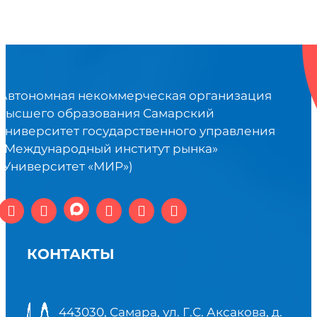
Автономная некоммерческая организация
высшего образования Самарский
университет государственного управления
«Международный институт рынка»
(Университет «МИР»)
КОНТАКТЫ
443030, Самара, ул. Г.С. Аксакова, д.