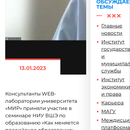
ОБСУЖДА
ТЕМЫ
Главные
новости
Институт
государст
и
муниципа
13.01.2023
службы
Институт
экономик
Консультанты WEB-
и права
лаборатории университета
Карьера
«МИР» приняли участие в
МАГУ
семинаре НИУ ВШЭ по
Междисци
образованию «Как меняется
платформ