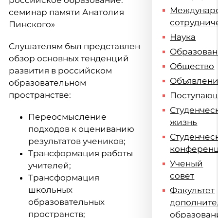
российское образование:
Междунар
семинар памяти Анатолия
сотруднич
Пинского»
Наука
Слушателям был представлен
Образова
обзор основных тенденций
Общество
развития в российском
Объявлен
образовательном
пространстве:
Поступаю
Студенчес
Переосмысление
жизнь
подходов к оцениванию
Студенчес
результатов учеников;
конферен
Трансформация работы
Ученый
учителей;
совет
Трансформация
школьных
Факультет
образовательных
дополните
пространств;
образован