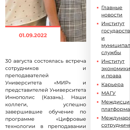
Главные
новости
Институт
государст
01.09.2022
и
муниципа
службы
30 августа состоялась встреча
Институт
сотрудников и
экономик
преподавателей
и права
Университета «МИР» и
Карьера
представителей Университета
МАГУ
Иннополис (Казань). Наши
Междисци
коллеги, успешно
платформ
завершившие обучение по
Междунар
программе «Цифровые
сотруднич
технологии в преподавании