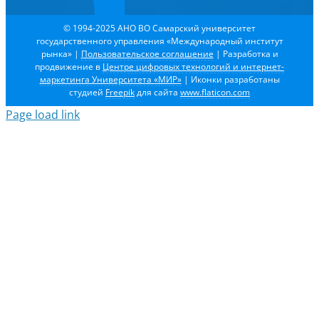
© 1994-2025 АНО ВО Самарский университет
государственного управления «Международный институт
рынка»
|
Пользовательское соглашение
| Разработка и
продвижение в
Центре цифровых технологий и интернет-
маркетинга Университета «МИР»
| Иконки разработаны
студией
Freepik
для сайта
www.flaticon.com
Page load link