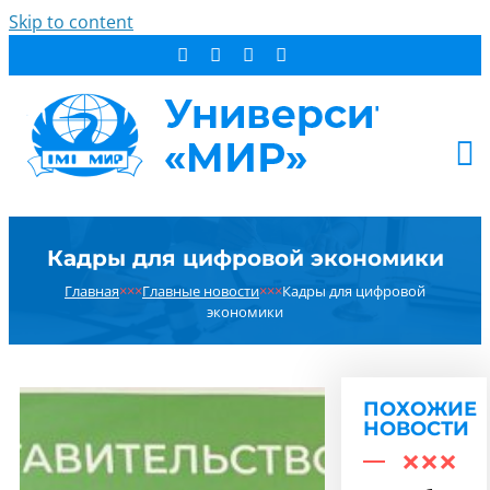
Skip to content
АБИТУРИЕНТУ
Кадры для цифровой экономики
СТУДЕНТУ
Главная
×××
Главные новости
×××
Кадры для цифровой
ДОПОБРАЗОВАНИЕ
экономики
ОБ УНИВЕРСИТЕТЕ
НОВОСТИ
КОНТАКТЫ
ПОХОЖИЕ
НОВОСТИ
РЕЗУЛЬТАТ ПОИСКА: