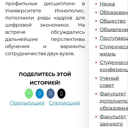
профильных дисциплин» в
Наука
Университете Иннополис,
Образова
пополнили ряды кадров для
Общество
цифровой экономики. На
Объявлен
встрече обсуждались
Поступаю
дальнейшие перспективы
обучения и варианты
Студенчес
сотрудничества двух вузов.
жизнь
Студенчес
конферен
ПОДЕЛИТЕСЬ ЭТОЙ
Ученый
ИСТОРИЕЙ!
совет
Факультет
дополните
Предыдущий
Следующий
образован
Факультет
заочного