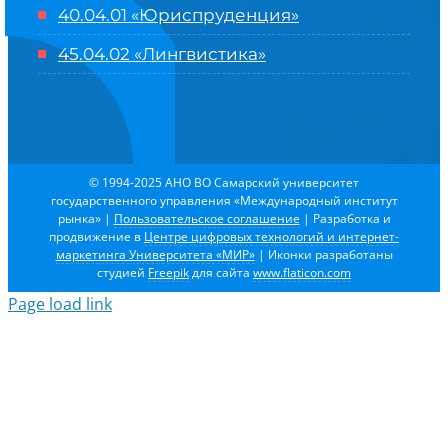
40.04.01 «Юриспруденция»
45.04.02 «Лингвистика»
© 1994-2025 АНО ВО Самарский университет
государственного управления «Международный институт
рынка»
|
Пользовательское соглашение
| Разработка и
продвижение в
Центре цифровых технологий и интернет-
маркетинга Университета «МИР»
| Иконки разработаны
студией
Freepik
для сайта
www.flaticon.com
Page load link