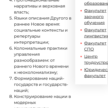
Протонациональные
образован
нарративы и верховная
Факультет
власть;
заочного
Языки описания Другого в
обучения
раннее Новое время:
Факультет
социальные контексты и
лингвисти
репертуары
интерпретации;
Факультет
Колониальные практики
СПО
управления
Центр
разнообразием: от
трудоустр
раннего Нового времени
Юридичес
к неоколониализму;
факультет
Формирование наций-
государств и государств-
наций;
Конструирование нации в
модерных