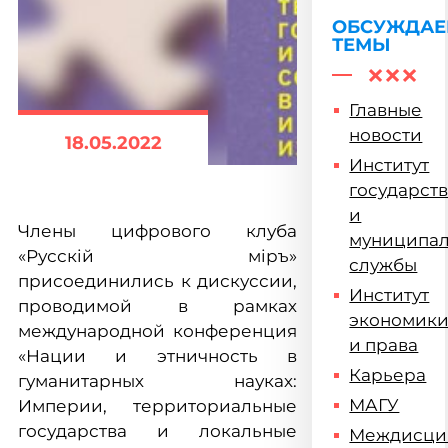
ОБСУЖДА
ТЕМЫ
Главные
новости
18.05.2022
Институт
государст
и
Члены цифрового клуба
муниципа
«Русскiй мiръ»
службы
присоединились к дискуссии,
Институт
проводимой в рамках
экономик
международной конференция
и права
«Нации и этничность в
Карьера
гуманитарных науках:
МАГУ
Империи, территориальные
государства и локальные
Междисци