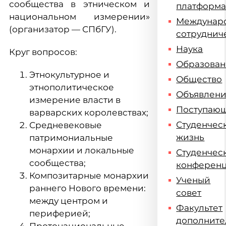
сообщества в этническом и
платформ
национальном измерении»
Междунар
(организатор — СПбГУ).
сотруднич
Наука
Круг вопросов:
Образова
Этнокультурное и
Общество
этнополитическое
Объявлен
измерение власти в
Поступаю
варварских королевствах;
Студенчес
Средневековые
жизнь
патримониальные
монархии и локальные
Студенчес
сообщества;
конферен
Композитарные монархии
Ученый
раннего Нового времени:
совет
между центром и
Факультет
периферией;
дополните