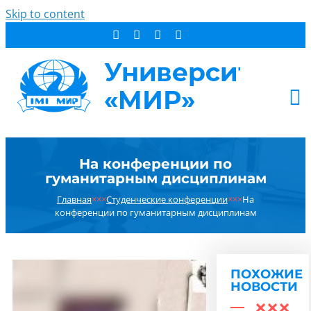
Skip to content
АБИТУРИЕНТУ
На конференции по
СТУДЕНТУ
гуманитарным дисциплинам
ДОПОБРАЗОВАНИЕ
Главная
×××
Студенческие конференции
×××
На
ОБ УНИВЕРСИТЕТЕ
конференции по гуманитарным дисциплинам
НОВОСТИ
КОНТАКТЫ
ПОХОЖИЕ
РЕЗУЛЬТАТ ПОИСКА:
НОВОСТИ