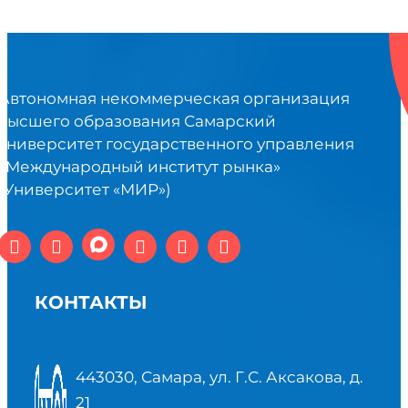
Автономная некоммерческая организация
высшего образования Самарский
университет государственного управления
«Международный институт рынка»
(Университет «МИР»)
КОНТАКТЫ
443030, Самара, ул. Г.С. Аксакова, д.
21