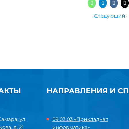
Следующий
АКТЫ
НАПРАВЛЕНИЯ И С
Самара, ул.
09.03.03 «Прикладная
кова, д. 21
информатика»