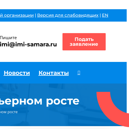
й организации
|
Версия для слабовидящих
|
EN
Пишите
Подать
imi@imi-samara.ru
заявление
Новости
Контакты
ьерном росте
ном росте