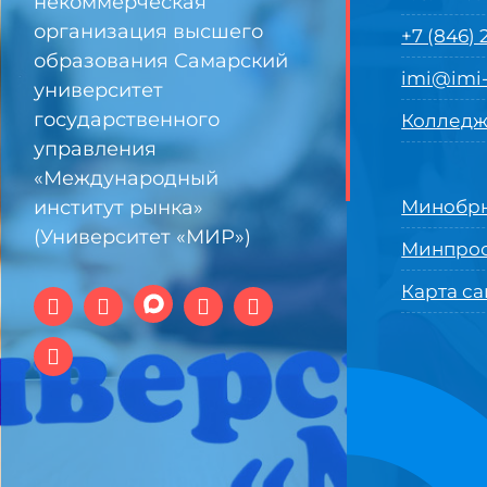
некоммерческая
организация высшего
+7 (846)
образования Самарский
imi@imi-
университет
государственного
Колледж
управления
«Международный
институт рынка»
Минобрн
(Университет «МИР»)
Минпро
Карта са