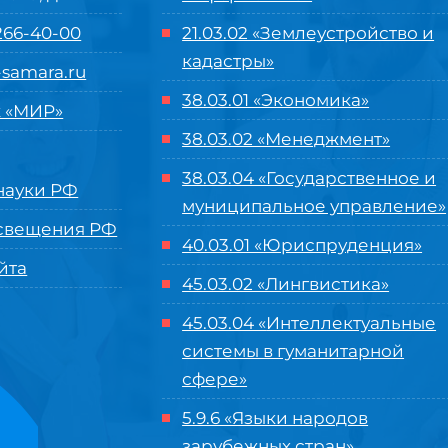
 266-40-00
21.03.02 «Землеустройство и
кадастры»
samara.ru
38.03.01 «Экономика»
 «МИР»
38.03.02 «Менеджмент»
38.03.04 «Государственное и
ауки РФ
муниципальное управление»
свещения РФ
40.03.01 «Юриспруденция»
йта
45.03.02 «Лингвистика»
45.03.04 «
Интеллектуальные
системы в гуманитарной
сфере
»
5.9.6 «Языки народов
зарубежных стран»