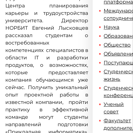
платформ
Центра планирования
Междунар
карьеры и трудоустройства
сотруднич
университета. Директор
Наука
НОРБИТ Евгений Лысковцев
рассказал студентам о
Образова
востребованных
Общество
компетенциях специалистов в
Объявлен
области IT и разработки
Поступаю
продуктов, о возможностях,
Студенчес
которые предоставляет
жизнь
компания обучающимся уже
сейчас. Получить уникальный
Студенчес
опыт проектной работы в
конферен
известной компании, пройти
Ученый
практику в эффективной
совет
команде могут студенты
Факультет
направлений подготовки
дополните
«Прикладная информатика»,