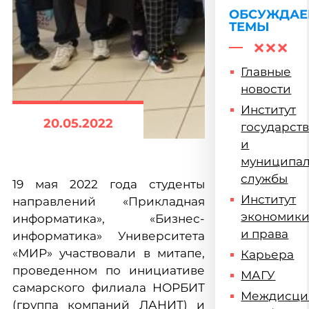
ОБСУЖДА
ТЕМЫ
Главные
новости
Институт
20.05.2022
государст
и
муниципа
службы
19 мая 2022 года студенты
Институт
направлений «Прикладная
экономик
информатика», «Бизнес-
и права
информатика» Университета
«МИР» участвовали в митапе,
Карьера
проведенном по инициативе
МАГУ
самарского филиала НОРБИТ
Междисци
(группа компаний ЛАНИТ) и