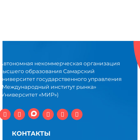
Автономная некоммерческая организация
высшего образования Самарский
университет государственного управления
«Международный институт рынка»
(Университет «МИР»)
КОНТАКТЫ