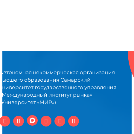
Автономная некоммерческая организация
высшего образования Самарский
университет государственного управления
«Международный институт рынка»
(Университет «МИР»)