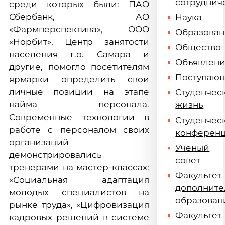
сотруднич
среди которых были: ПАО
Сбербанк, АО
Наука
«Фармперспектива», ООО
Образова
«Норбит», Центр занятости
Общество
населения г.о. Самара и
Объявлен
другие, помогло посетителям
Поступаю
ярмарки определить свои
личные позиции на этапе
Студенчес
найма персонала.
жизнь
Современные технологии в
Студенчес
работе с персоналом своих
конферен
организаций
Ученый
демонстрировались
совет
тренерами на мастер-классах:
Факультет
«Социальная адаптация
дополните
молодых специалистов на
образован
рынке труда», «Цифровизация
Факультет
кадровых решений в системе