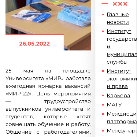
Главные
новости
Институт
государст
26.05.2022
и
муниципа
службы
25 мая на площадке
Институт
Университета «МИР» работала
экономик
ежегодная ярмарка вакансий
и права
«МИР-22». Цель мероприятия
Карьера
— трудоустройство
МАГУ
выпускников университета и
Междисци
студентов, которые хотят
платформ
совмещать обучение и работу.
Междунар
Общение с работодателями,