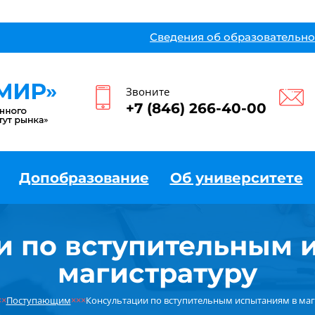
Сведения об образовательно
Звоните
+7 (846) 266-40-00
Допобразование
Об университете
и по вступительным 
магистратуру
××
Поступающим
×××
Консультации по вступительным испытаниям в маг