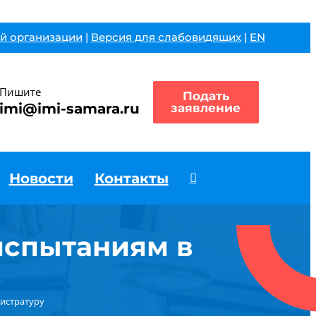
й организации
|
Версия для слабовидящих
|
EN
Пишите
Подать
imi@imi-samara.ru
заявление
Новости
Контакты
испытаниям в
истратуру