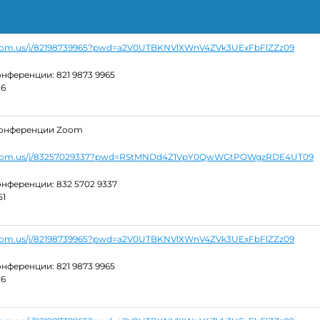
zoom.us/j/82198739965?pwd=a2V0UTBKNVlXWnV4ZVk3UExFbFlZZz09
нференции: 821 9873 9965
26
конференции Zoom
.zoom.us/j/83257029337?pwd=RStMNDd4Z1VpY0QwWGtPOWgzRDE4UT09
нференции: 832 5702 9337
51
zoom.us/j/82198739965?pwd=a2V0UTBKNVlXWnV4ZVk3UExFbFlZZz09
нференции: 821 9873 9965
26