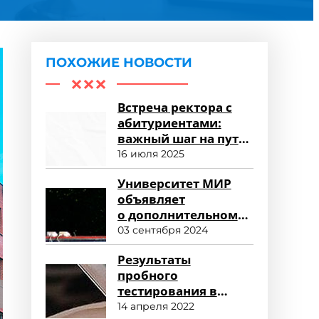
ПОХОЖИЕ НОВОСТИ
Встреча ректора с
абитуриентами:
важный шаг на пути
к успешному
16 июля 2025
зачислению
Университет МИР
объявляет
о дополнительном
наборе
03 сентября 2024
и продолжении
Результаты
приема заявлений
пробного
тестирования в
форме ЕГЭ по
14 апреля 2022