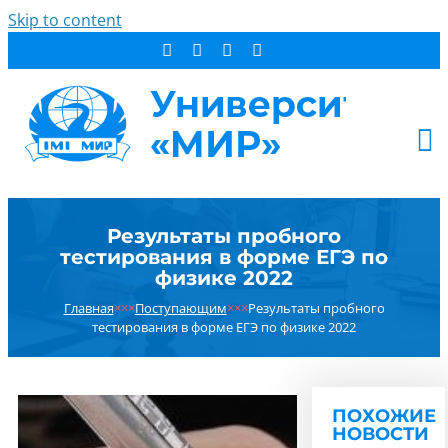
Skip to content
АБИТУРИЕНТУ
Результаты пробного
СТУДЕНТУ
тестирования в форме ЕГЭ по
ДОПОБРАЗОВАНИЕ
физике 2022
ОБ УНИВЕРСИТЕТЕ
Главная
×××
Поступающим
×××
Результаты пробного
тестирования в форме ЕГЭ по физике 2022
НОВОСТИ
КОНТАКТЫ
РЕЗУЛЬТАТ ПОИСКА:
ПОХОЖИЕ
НОВОСТИ