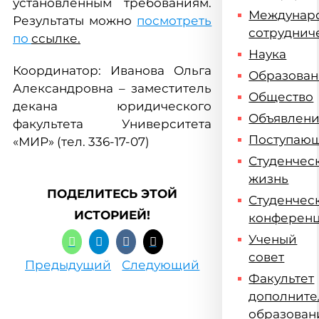
установленным требованиям.
Междунар
Результаты можно
посмотреть
сотруднич
по
ссылке.
Наука
Координатор: Иванова Ольга
Образова
Александровна – заместитель
Общество
декана юридического
Объявлен
факультета Университета
Поступаю
«МИР» (тел. 336-17-07)
Студенчес
жизнь
ПОДЕЛИТЕСЬ ЭТОЙ
Студенчес
ИСТОРИЕЙ!
конферен
Ученый
совет
Предыдущий
Следующий
Факультет
дополните
образован