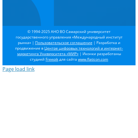
© 1994-2025 АНО ВО Самарский университет
государственного управления «Международный институт
рынка»
|
Пользовательское соглашение
| Разработка и
продвижение в
Центре цифровых технологий и интернет-
маркетинга Университета «МИР»
| Иконки разработаны
студией
Freepik
для сайта
www.flaticon.com
Page load link