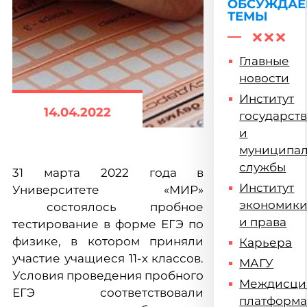
ОБСУЖДА
ТЕМЫ
Главные
новости
Институт
14.04.2022
государст
и
муниципа
службы
31 марта 2022 года в
Институт
Университете «МИР»
экономик
состоялось пробное
и права
тестирование в форме ЕГЭ по
физике, в котором приняли
Карьера
участие учащиеся 11-х классов.
МАГУ
Условия проведения пробного
Междисци
ЕГЭ соответствовали
платформ