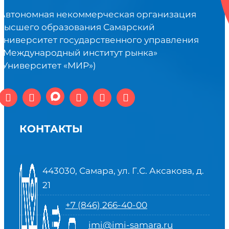
Автономная некоммерческая организация
высшего образования Самарский
университет государственного управления
«Международный институт рынка»
(Университет «МИР»)
КОНТАКТЫ
443030, Самара, ул. Г.С. Аксакова, д.
21
+7 (846) 266-40-00
imi@imi-samara.ru