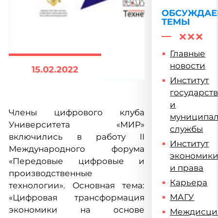
ОБСУЖДА
ТЕМЫ
Главные
новости
15.02.2022
Институт
государст
и
Члены цифрового клуба
муниципа
Университета «МИР»
службы
включились в работу II
Институт
Международного форума
экономик
«Передовые цифровые и
и права
производственные
Карьера
технологии». Основная тема:
МАГУ
«Цифровая трансформация
экономики на основе
Междисци