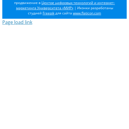
продвижение в
Центре цифровых технологий и интернет-
маркетинга Университета «МИР»
| Иконки разработаны
студией
Freepik
для сайта
www.flaticon.com
Page load link