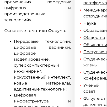
применения передовых
платформ
цифровых и
Междунар
производственных
сотруднич
технологий».
Наука
Образова
Основные тематики Форума:
Общество
Передовые технологии:
Объявлен
цифровые двойники,
Поступаю
цифровое
Студенчес
моделирование,
жизнь
суперкомпьютерный
инжиниринг,
Студенчес
искусственный интеллект,
конферен
новые материалы,
Ученый
аддитивные технологии;
совет
Цифровая
Факультет
инфраструктура и
дополните