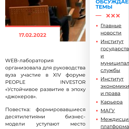
ОБСУЖДА
ТЕМЫ
Главные
новости
17.02.2022
Институт
государст
и
WEB-лаборатория
муниципа
организовала для руководства
службы
вуза участие в XIV форуме
Институт
PEOPLE INVESTOR
экономик
«Устойчивое развитие в эпоху
и права
«джокеров».
Карьера
Повестка: формировавшиеся
МАГУ
десятилетиями бизнес-
Междисци
модели уступают место
платформ