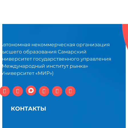
Автономная некоммерческая организация
высшего образования Самарский
университет государственного управления
«Международный институт рынка»
(Университет «МИР»)
КОНТАКТЫ