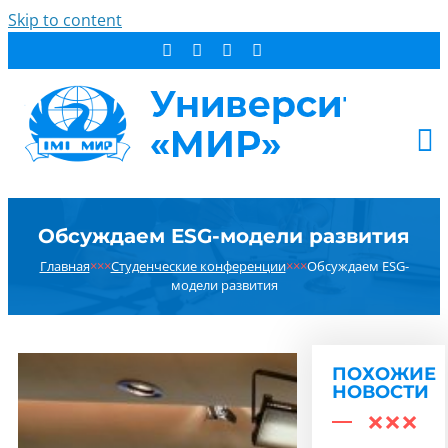
Skip to content
АБИТУРИЕНТУ
Обсуждаем ESG-модели развития
СТУДЕНТУ
Главная
×××
Студенческие конференции
×××
Обсуждаем ESG-
ДОПОБРАЗОВАНИЕ
модели развития
ОБ УНИВЕРСИТЕТЕ
НОВОСТИ
КОНТАКТЫ
ПОХОЖИЕ
НОВОСТИ
РЕЗУЛЬТАТ ПОИСКА: