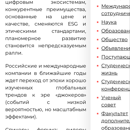
цифровым экосистемам,
Междунар
конкурентные преимущества,
сотруднич
основанные на цене и
Наука
качестве, сменяются ESG и
Образова
этическими стандартами,
планомерное развитие
Общество
становится непредсказуемым
Объявлен
ралли.
Поступаю
Студенчес
Российские и международные
жизнь
компании в ближайшие годы
ждет переход от эпохи хорошо
Студенчес
изученных глобальных
конферен
трендов к эре «джокеров»
Ученый
(событий с низкой
совет
вероятностью, но масштабным
Факультет
эффектами).
дополните
образован
Спикеры форума: лидеры