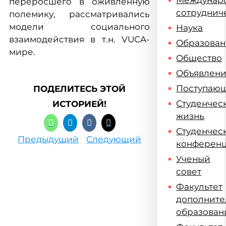
Междунар
переросшего в оживленную
сотруднич
полемику, рассматривались
модели социального
Наука
взаимодействия в т.н. VUCA-
Образова
мире.
Общество
Объявлен
Поступаю
ПОДЕЛИТЕСЬ ЭТОЙ
Студенчес
ИСТОРИЕЙ!
жизнь
Студенчес
Предыдущий
Следующий
конферен
Ученый
совет
Факультет
дополните
образован