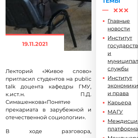
ТЕМЫ
Главные
новости
Институт
19.11.2021
государст
и
муниципа
службы
Лекторий «Живое слово»
Институт
пригласил студентов на public
экономик
talk доцента кафедры ГМУ,
и права
к.ист.н. П.Д.
Симашенкова«Понятие
Карьера
прекариата в зарубежной и
МАГУ
отечественной социологии».
Междисци
платформ
В ходе разговора,