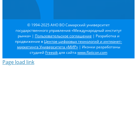
© 1994-2025 АНО ВО Самарский университет
государственного управления «Международный институт
рынка»
|
Пользовательское соглашение
| Разработка и
продвижение в
Центре цифровых технологий и интернет-
маркетинга Университета «МИР»
| Иконки разработаны
студией
Freepik
для сайта
www.flaticon.com
Page load link