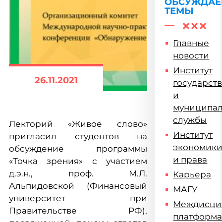
образован
ОБСУЖДА
ТЕМЫ
Главные
новости
Институт
26.11.2021
государст
и
муниципа
службы
Лекторий «Живое слово»
Институт
пригласил студентов на
экономик
обсуждение программы
и права
«Точка зрения» с участием
д.э.н., проф. М.Л.
Карьера
Альпидовской (Финансовый
МАГУ
университет при
Междисци
Правительстве РФ),
платформ