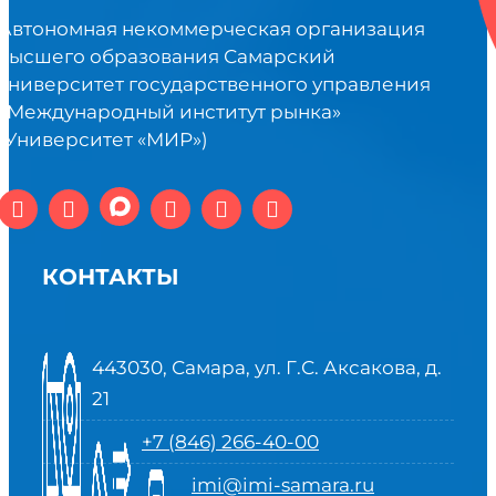
Автономная некоммерческая организация
высшего образования Самарский
университет государственного управления
«Международный институт рынка»
(Университет «МИР»)
КОНТАКТЫ
443030, Самара, ул. Г.С. Аксакова, д.
21
+7 (846) 266-40-00
imi@imi-samara.ru