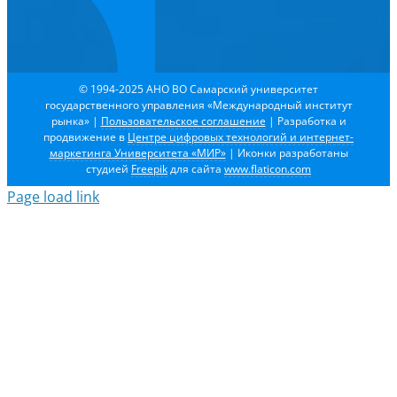
© 1994-2025 АНО ВО Самарский университет
государственного управления «Международный институт
рынка»
|
Пользовательское соглашение
| Разработка и
продвижение в
Центре цифровых технологий и интернет-
маркетинга Университета «МИР»
| Иконки разработаны
студией
Freepik
для сайта
www.flaticon.com
Page load link