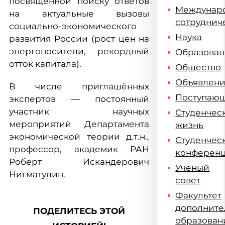
посвященной поиску ответов
Междунар
на актуальные вызовы
сотруднич
социально-экономического
Наука
развития России (рост цен на
энергоносители, рекордный
Образова
отток капитала).
Общество
Объявлен
В числе приглашённых
Поступаю
экспертов — постоянный
участник научных
Студенчес
мероприятий Департамента
жизнь
экономической теории д.т.н.,
Студенчес
профессор, академик РАН
конферен
Роберт Искандерович
Ученый
Нигматулин.
совет
Факультет
дополните
ПОДЕЛИТЕСЬ ЭТОЙ
образован