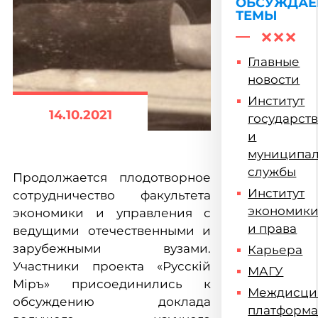
ОБСУЖДА
ТЕМЫ
Главные
новости
Институт
14.10.2021
государст
и
муниципа
службы
Продолжается плодотворное
Институт
сотрудничество факультета
экономик
экономики и управления с
и права
ведущими отечественными и
зарубежными вузами.
Карьера
Участники проекта «Русскiй
МАГУ
Мiръ» присоединились к
Междисци
обсуждению доклада
платформ