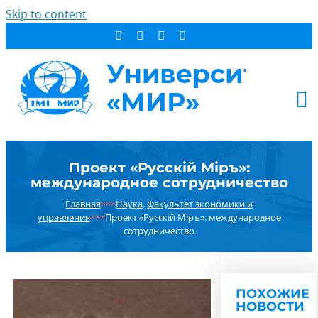
Skip to content
АБИТУРИЕНТУ
Проект «Русскiй Мiръ»:
СТУДЕНТУ
международное сотрудничество
ДОПОБРАЗОВАНИЕ
Главная
×××
Наука
,
Факультет экономики и
ОБ УНИВЕРСИТЕТЕ
управления
×××
Проект «Русскiй Мiръ»: международное
сотрудничество
НОВОСТИ
КОНТАКТЫ
РЕЗУЛЬТАТ ПОИСКА:
ПОХОЖИЕ
НОВОСТИ