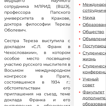
ведущего научного
Междунар
сотрудника МЛРИД (ВШЭ),
сотруднич
профессора Папского
Наука
университета в Кракове,
доктора философии Терезы
Образова
Оболевич.
Общество
Объявлен
Сестра Тереза выступила с
Поступаю
докладом «С.Л. Франк в
Чехословакии», в котором
Студенчес
особое место посвящено
жизнь
участию русского мыслителя в
Студенчес
Восьмом международном
конферен
конгрессе в Праге,
Ученый
состоявшемся в 1934 г.:
совет
обстоятельствам его
Факультет
приглашения на съезд, теме
дополните
доклада Франка и его
образован
выступления в обсуждении