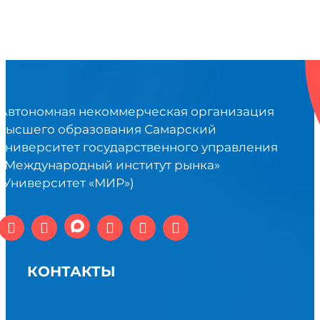
Автономная некоммерческая организация
высшего образования Самарский
университет государственного управления
«Международный институт рынка»
(Университет «МИР»)
КОНТАКТЫ