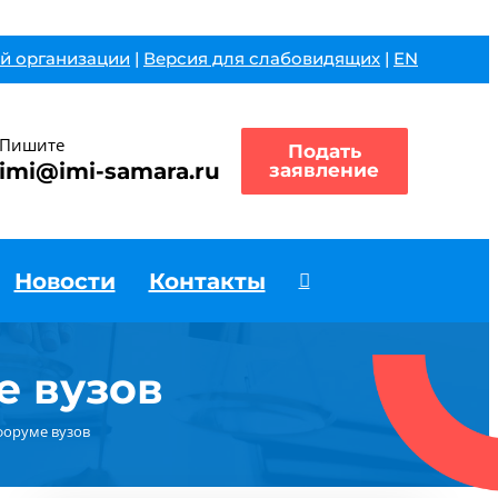
й организации
|
Версия для слабовидящих
|
EN
Пишите
Подать
imi@imi-samara.ru
заявление
Новости
Контакты
е вузов
форуме вузов