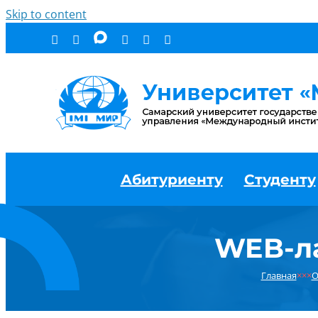
Skip to content
Абитуриенту
Студенту
WEB-ла
Главная
×××
О