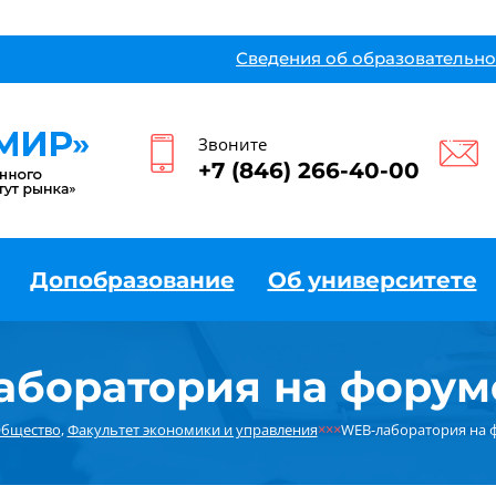
Сведения об образовательно
Звоните
+7 (846) 266-40-00
Допобразование
Об университете
боратория на форум
бщество
,
Факультет экономики и управления
×××
WEB-лаборатория на 