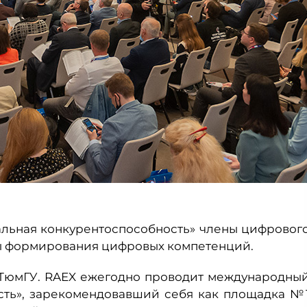
альная конкурентоспособность» члены цифровог
ы формирования цифровых компетенций.
 ТюмГУ. RAEX ежегодно проводит международны
сть», зарекомендовавший себя как площадка №