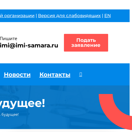
й организации
|
Версия для слабовидящих
|
EN
Пишите
Подать
imi@imi-samara.ru
заявление
Новости
Контакты
удущее!
 будущее!