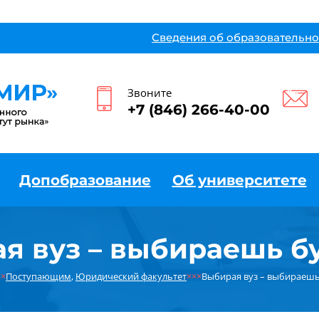
Сведения об образовательно
Звоните
+7 (846) 266-40-00
Допобразование
Об университете
я вуз – выбираешь б
××
Поступающим
,
Юридический факультет
×××
Выбирая вуз – выбираешь