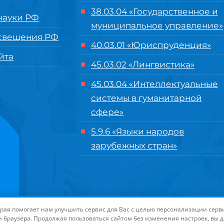
38.03.04 «Государственное и
ауки РФ
муниципальное управление»
свещения РФ
40.03.01 «Юриспруденция»
йта
45.03.02 «Лингвистика»
45.03.04 «
Интеллектуальные
системы в гуманитарной
сфере
»
5.9.6 «Языки народов
зарубежных стран»
нного управления «Международный институт рынка»
|
Пользовательское с
торая помогает нам улучшить сервис для Вас с целью персонализации сер
-маркетинга Университета «МИР»
| Иконки разработаны студией
Freepik
дл
и браузера. Продолжая пользоваться сайтом без изменения настроек, вы 