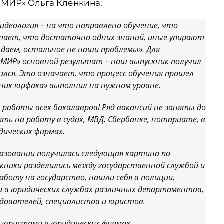
«МИР» Ольга Кленкина:
идеология – на что направлено обучение, что
тает, что достаточно одних знаний, иные упирают
 даем, остальное не наши проблемы». Для
МИР» основной результат – наш выпускник получил
ился. Это означает, что процесс обучения прошел
кник юрфака» выполнил на нужном уровне.
 работы всех бакалавров! Ряд вакансий не заняты до
ять на работу в судах, МВД, Сбербанке, нотариате, в
дических фирмах.
азовании получилась следующая картина по
кники разделились между государственной службой и
аботу на государство, нашли себя в полиции,
 и в юридических службах различных департаментов,
едователей, специалистов и юристов.
и юристами в юридических фирмах,