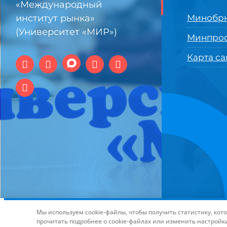
«Международный
институт рынка»
Минобрн
(Университет «МИР»)
Минпро
Карта са
© 1994-2025 АНО ВО Самарский университет государстве
Мы используем cookie-файлы, чтобы получить статистику, ко
технологий и интернет
прочитать подробнее о cookie-файлах или изменить настройк