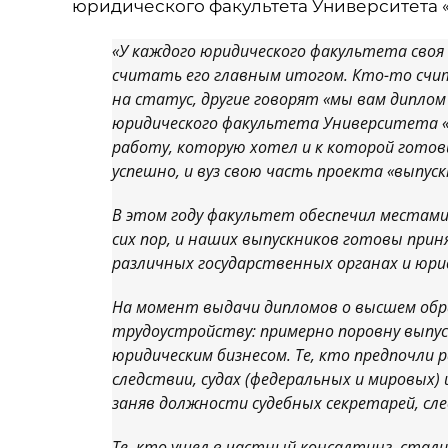
юридического факультета Университета 
«У каждого юридического факультета своя 
считать его главным итогом. Кто-то счи
на статус, другие говорят «мы вам диплом
юридического факультета Университета «
работу, которую хотел и к которой готов
успешно, и вуз свою часть проекта «выпус
В этом году факультет обеспечил местами
сих пор, и наших выпускников готовы прин
различных государственных органах и юри
На момент выдачи дипломов о высшем обр
трудоустройству: примерно поровну выпус
юридическим бизнесом. Те, кто предпочли р
следствии, судах (федеральных и мировых)
заняв должности судебных секретарей, сл
Те, кто ушел в частный консалтинг, стал