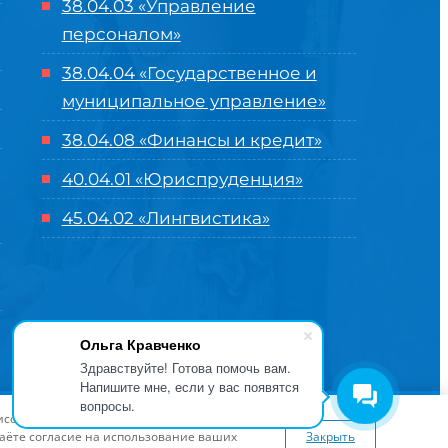
38.04.03 «Управление
персоналом»
38.04.04 «Государственное и
муниципальное управление»
38.04.08 «Финансы и кредит»
40.04.01 «Юриспруденция»
45.04.02 «Лингвистика»
Ольга Кравченко
Здравствуйте! Готова помочь вам.
Напишите мне, если у вас появятся
вопросы.
оглашение
| Разработка и продвижение в
Центре цифровых
висов и предложений. Вы можете
я сайта
www.flaticon.com
даёте согласие на использование ваших
Закрыть