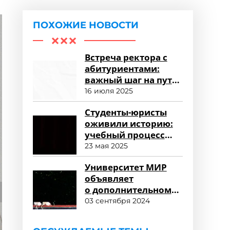
ПОХОЖИЕ НОВОСТИ
Встреча ректора с
абитуриентами:
важный шаг на пути
к успешному
16 июля 2025
зачислению
Студенты-юристы
оживили историю:
учебный процесс
«Суд над Жанной
23 мая 2025
д’Арк»
Университет МИР
объявляет
о дополнительном
наборе
03 сентября 2024
и продолжении
приема заявлений