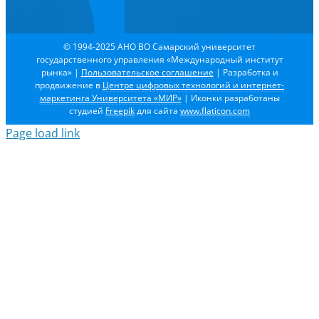
© 1994-2025 АНО ВО Самарский университет
государственного управления «Международный институт
рынка»
|
Пользовательское соглашение
| Разработка и
продвижение в
Центре цифровых технологий и интернет-
маркетинга Университета «МИР»
| Иконки разработаны
студией
Freepik
для сайта
www.flaticon.com
Page load link