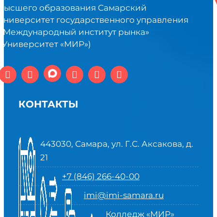
высшего образования Самарский
университет государственного управления
«Международный институт рынка»
(Университет «МИР»)
КОНТАКТЫ
443030, Самара, ул. Г.С. Аксакова, д.
21
+7 (846) 266-40-00
imi@imi-samara.ru
Колледж «МИР»