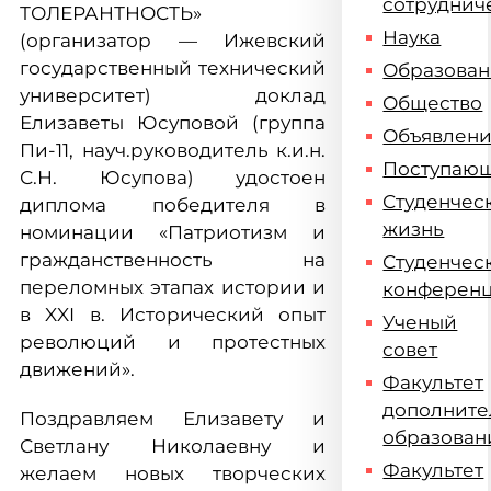
сотруднич
ТОЛЕРАНТНОСТЬ»
Наука
(организатор — Ижевский
государственный технический
Образова
университет) доклад
Общество
Елизаветы Юсуповой (группа
Объявлен
Пи-11, науч.руководитель к.и.н.
Поступаю
С.Н. Юсупова) удостоен
Студенчес
диплома победителя в
жизнь
номинации «Патриотизм и
гражданственность на
Студенчес
переломных этапах истории и
конферен
в XXI в. Исторический опыт
Ученый
революций и протестных
совет
движений».
Факультет
дополните
Поздравляем Елизавету и
образован
Светлану Николаевну и
Факультет
желаем новых творческих