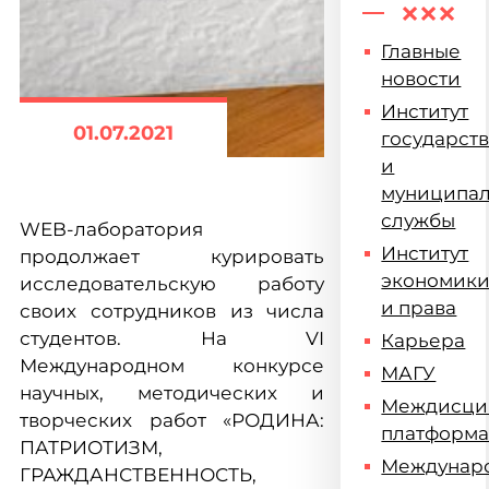
Главные
новости
Институт
01.07.2021
государст
и
муниципа
службы
WEB-лаборатория
Институт
продолжает курировать
экономик
исследовательскую работу
и права
своих сотрудников из числа
студентов. На VI
Карьера
Международном конкурсе
МАГУ
научных, методических и
Междисци
творческих работ «РОДИНА:
платформ
ПАТРИОТИЗМ,
Междунар
ГРАЖДАНСТВЕННОСТЬ,