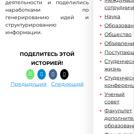
Междунар
деятельности и поделились
сотруднич
наработками по
Наука
генерированию идей и
структурированию
Образова
информации.
Общество
Объявлен
Поступаю
ПОДЕЛИТЕСЬ ЭТОЙ
Студенчес
ИСТОРИЕЙ!
жизнь
Студенчес
Предыдущий
Следующий
конферен
Ученый
совет
Факультет
дополните
образован