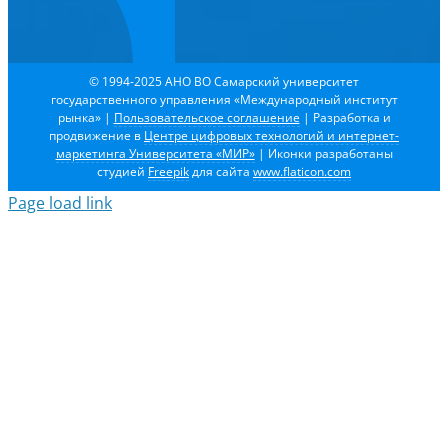
© 1994-2025 АНО ВО Самарский университет
государственного управления «Международный институт
рынка»
|
Пользовательское соглашение
| Разработка и
продвижение в
Центре цифровых технологий и интернет-
маркетинга Университета «МИР»
| Иконки разработаны
студией
Freepik
для сайта
www.flaticon.com
Page load link