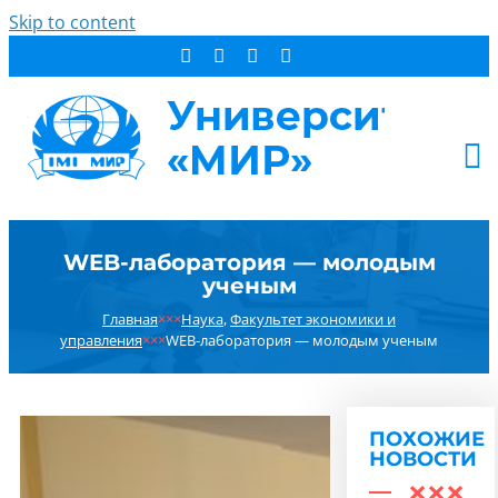
Skip to content
АБИТУРИЕНТУ
WEB-лаборатория — молодым
СТУДЕНТУ
ученым
ДОПОБРАЗОВАНИЕ
Главная
×××
Наука
,
Факультет экономики и
ОБ УНИВЕРСИТЕТЕ
управления
×××
WEB-лаборатория — молодым ученым
НОВОСТИ
КОНТАКТЫ
ПОХОЖИЕ
РЕЗУЛЬТАТ ПОИСКА:
НОВОСТИ