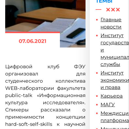
ТЕМЫ
Главные
новости
Институт
07.06.2021
государст
и
муниципа
службы
Цифровой клуб ФЭУ
Институт
организовал для
экономик
студенческого коллектива
и права
WEB-лаборатории факультета
public-talk «Информационная
Карьера
культура исследователя».
МАГУ
Спикеры рассказали о
Междисци
применимости концепции
платформ
hard-soft-self-skills к научной