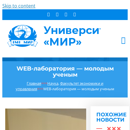
Skip to content
АБИТУРИЕНТУ
WEB-лаборатория — молодым
СТУДЕНТУ
ученым
ДОПОБРАЗОВАНИЕ
Главная
×××
Наука
,
Факультет экономики и
ОБ УНИВЕРСИТЕТЕ
управления
×××
WEB-лаборатория — молодым ученым
НОВОСТИ
КОНТАКТЫ
ПОХОЖИЕ
РЕЗУЛЬТАТ ПОИСКА:
НОВОСТИ