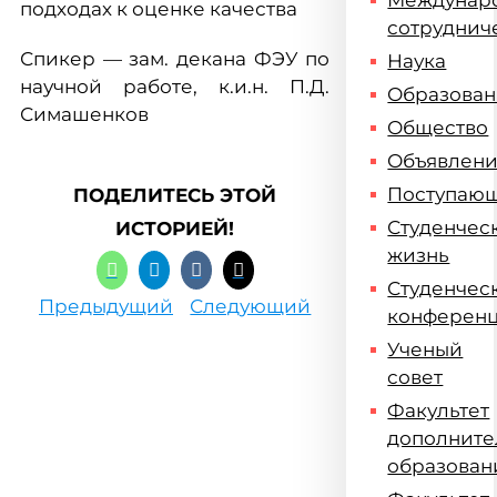
Междунар
подходах к оценке качества
сотруднич
Спикер — зам. декана ФЭУ по
Наука
научной работе, к.и.н. П.Д.
Образова
Симашенков
Общество
Объявлен
Поступаю
ПОДЕЛИТЕСЬ ЭТОЙ
Студенчес
ИСТОРИЕЙ!
жизнь
Студенчес
Предыдущий
Следующий
конферен
Ученый
совет
Факультет
дополните
образован