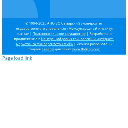
© 1994-2025 АНО ВО Самарский университет
государственного управления «Международный институт
рынка»
|
Пользовательское соглашение
| Разработка и
продвижение в
Центре цифровых технологий и интернет-
маркетинга Университета «МИР»
| Иконки разработаны
студией
Freepik
для сайта
www.flaticon.com
Page load link