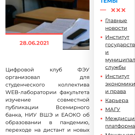
ТЕМЫ
Главные
новости
Институт
28.06.2021
государст
и
муниципа
службы
Цифровой клуб ФЭУ
Институт
организовал для
экономик
студенческого коллектива
и права
WEB-лаборатории факультета
изучение совместной
Карьера
публикации Всемирного
МАГУ
банка, НИУ ВШЭ и ЕАОКО об
Междисци
образовании в пандемию,
платформ
переходе на дистант и новых