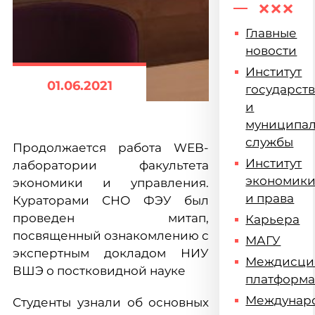
Главные
новости
Институт
01.06.2021
государст
и
муниципа
службы
Продолжается работа WEB-
Институт
лаборатории факультета
экономик
экономики и управления.
и права
Кураторами СНО ФЭУ был
проведен митап,
Карьера
посвященный ознакомлению с
МАГУ
экспертным докладом НИУ
Междисци
ВШЭ о постковидной науке
платформ
Междунар
Студенты узнали об основных