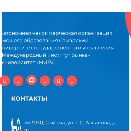
Автономная некоммерческая организация
высшего образования Самарский
университет государственного управления
«Международный институт рынка»
(Университет «МИР»)
КОНТАКТЫ
443030, Самара, ул. Г.С. Аксакова, д.
21