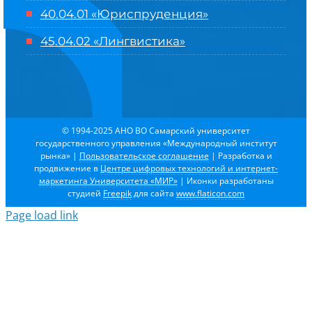
40.04.01 «Юриспруденция»
45.04.02 «Лингвистика»
© 1994-2025 АНО ВО Самарский университет
государственного управления «Международный институт
рынка»
|
Пользовательское соглашение
| Разработка и
продвижение в
Центре цифровых технологий и интернет-
маркетинга Университета «МИР»
| Иконки разработаны
студией
Freepik
для сайта
www.flaticon.com
Page load link