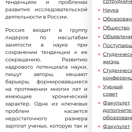
сотруднич
тенденциях и проблемах
развития исследовательской
Наука
деятельности в России.
Образова
Общество
Россия входит в группу
Объявлен
лидеров по масштабам
занятости в науке при
Поступаю
сохранении тенденции к ее
Студенчес
сокращению. Развитию
жизнь
кадрового потенциала науки,
Студенчес
пишут авторы, мешают
конферен
барьеры, формировавшиеся
Ученый
на протяжении многих лет и
совет
имеющие хронический
Факультет
характер. Одна из ключевых
дополните
проблем касается
образован
недостаточного размера
зарплат ученых, которую так и
Факультет