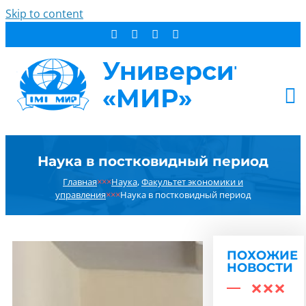
Skip to content
АБИТУРИЕНТУ
Наука в постковидный период
СТУДЕНТУ
Главная
×××
Наука
,
Факультет экономики и
ДОПОБРАЗОВАНИЕ
управления
×××
Наука в постковидный период
ОБ УНИВЕРСИТЕТЕ
НОВОСТИ
КОНТАКТЫ
ПОХОЖИЕ
НОВОСТИ
РЕЗУЛЬТАТ ПОИСКА: