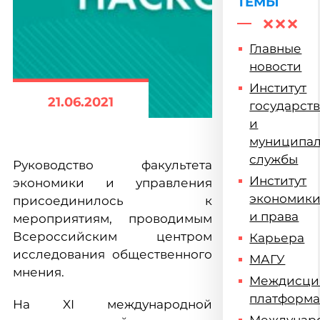
ТЕМЫ
Главные
новости
Институт
21.06.2021
государст
и
муниципа
службы
Руководство факультета
Институт
экономики и управления
экономик
присоединилось к
и права
мероприятиям, проводимым
Всероссийским центром
Карьера
исследования общественного
МАГУ
мнения.
Междисци
платформ
На XI международной