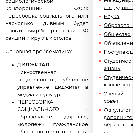
Междунар
социологической
сотруднич
конференции «2021:
пересборка социального, или
Наука
насколько дивным будет
Образова
новый мир?» работали 30
Общество
секций и круглых столов.
Объявлен
Основная проблематика:
Поступаю
Студенчес
ДИДЖИТАЛ –
жизнь
искусственная
Студенчес
социальность, публичное
конферен
управление, диджитал в
Ученый
медиа и культуре;
совет
ПЕРЕСБОРКА
СОЦИАЛЬНОГО –
Факультет
образование, здоровье,
дополните
молодежь, гражданское
образован
общество, религиозность;