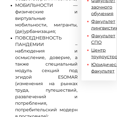
Факультет
МОБИЛЬНОСТИ —
заочного
физические и
обучения
виртуальные
Факультет
мобильности, мигранты,
лингвисти
(де)урбанизация;
Факультет
ПОВСЕДНЕВНОСТЬ
СПО
ПАНДЕМИИ –
Центр
наблюдения и
трудоустр
осмысление, доверие, а
также специальный
Юридичес
модуль секций под
факультет
эгидой ESOMAR
(изменения на рынках
труда, путешествий,
развлечений и
потребления,
потребительский модерн
в постковиде);