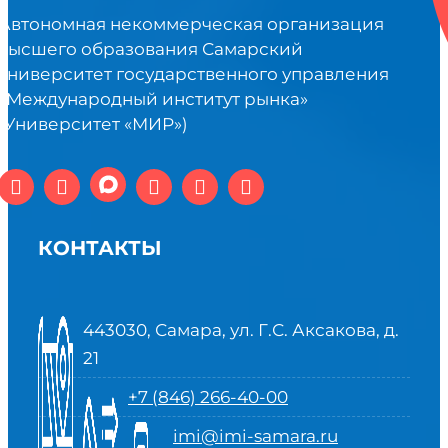
Автономная некоммерческая организация
высшего образования Самарский
университет государственного управления
«Международный институт рынка»
(Университет «МИР»)
КОНТАКТЫ
443030, Самара, ул. Г.С. Аксакова, д.
21
+7 (846) 266-40-00
imi@imi-samara.ru