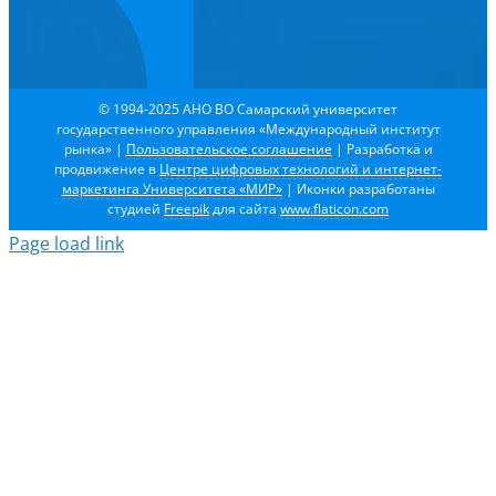
© 1994-2025 АНО ВО Самарский университет
государственного управления «Международный институт
рынка»
|
Пользовательское соглашение
| Разработка и
продвижение в
Центре цифровых технологий и интернет-
маркетинга Университета «МИР»
| Иконки разработаны
студией
Freepik
для сайта
www.flaticon.com
Page load link