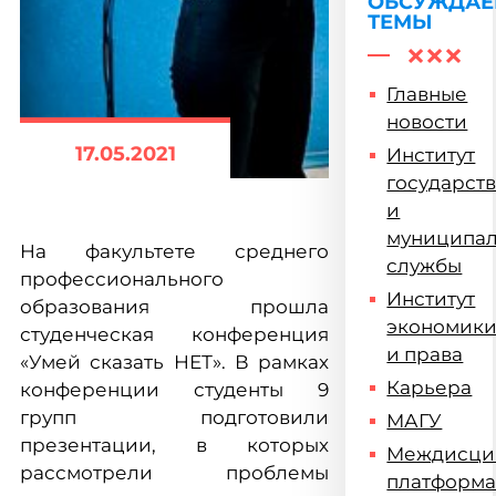
ОБСУЖДА
ТЕМЫ
Главные
новости
17.05.2021
Институт
государст
и
муниципа
На факультете среднего
службы
профессионального
Институт
образования прошла
экономик
студенческая конференция
и права
«Умей сказать НЕТ». В рамках
Карьера
конференции студенты 9
групп подготовили
МАГУ
презентации, в которых
Междисци
рассмотрели проблемы
платформ