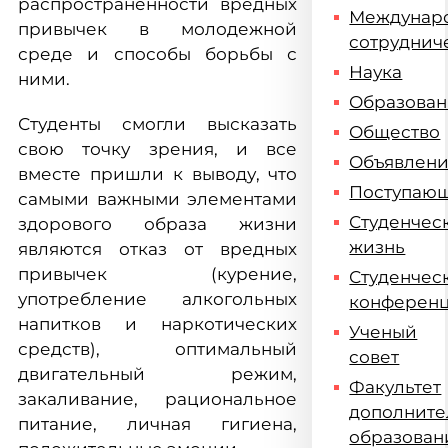
распространенности вредных
Междунар
привычек в молодежной
сотруднич
среде и способы борьбы с
Наука
ними.
Образова
Студенты смогли высказать
Общество
свою точку зрения, и все
Объявлен
вместе пришли к выводу, что
Поступаю
самыми важными элементами
Студенчес
здорового образа жизни
жизнь
являются отказ от вредных
привычек (курение,
Студенчес
употребление алкогольных
конферен
напитков и наркотических
Ученый
средств), оптимальный
совет
двигательный режим,
Факультет
закаливание, рациональное
дополните
питание, личная гигиена,
образован