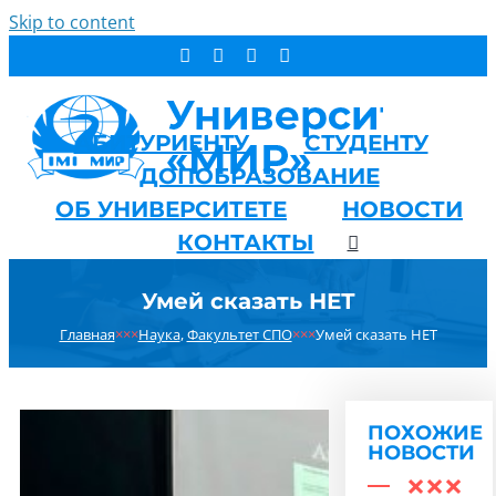
Skip to content
АБИТУРИЕНТУ
СТУДЕНТУ
ДОПОБРАЗОВАНИЕ
ОБ УНИВЕРСИТЕТЕ
НОВОСТИ
КОНТАКТЫ
Умей сказать НЕТ
Главная
×××
Наука
,
Факультет СПО
×××
Умей сказать НЕТ
ПОХОЖИЕ
НОВОСТИ