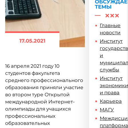
ОБСУЖДА
ТЕМЫ
Главные
новости
17.05.2021
Институт
государст
и
муниципа
16 апреля 2021 году 10
службы
студентов факультета
Институт
среднего профессионального
экономик
образования приняли участие
и права
во втором туре Открытой
Карьера
международной Интернет-
олимпиады для учащихся
МАГУ
профессиональных
Междисци
образовательных
платформ