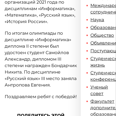
организаций 2021 года по
Междунар
дисциплинам «Информатика»,
сотруднич
«Математика», «Русский язык»,
Наука
«История России».
Образова
По итогам олимпиады по
Общество
дисциплине «Информатика»
Объявлен
диплома II степени был
Поступаю
удостоен студент Самойлов
Студенчес
Александр, дипломом III
жизнь
степени награжден Бондарчик
Никита. По дисциплине
Студенчес
«Русский язык» III место заняла
конферен
Антропова Евгения.
Ученый
совет
Поздравляем ребят с победой!
Факультет
дополните
образован
ПОДЕЛИТЕСЬ ЭТОЙ