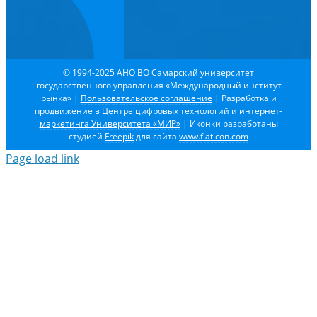
© 1994-2025 АНО ВО Самарский университет
государственного управления «Международный институт
рынка»
|
Пользовательское соглашение
| Разработка и
продвижение в
Центре цифровых технологий и интернет-
маркетинга Университета «МИР»
| Иконки разработаны
студией
Freepik
для сайта
www.flaticon.com
Page load link