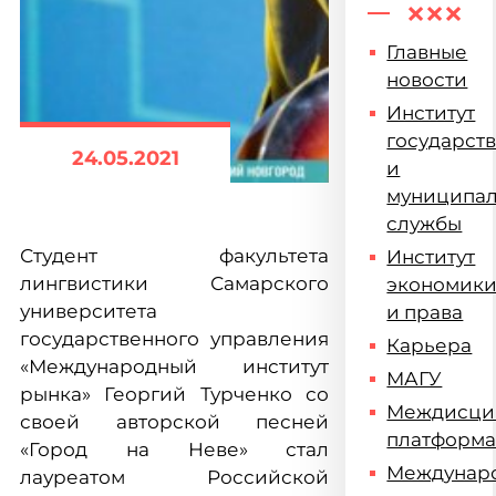
Главные
новости
Институт
государст
24.05.2021
и
муниципа
службы
Студент факультета
Институт
лингвистики Самарского
экономик
университета
и права
государственного управления
Карьера
«Международный институт
МАГУ
рынка» Георгий Турченко со
Междисци
своей авторской песней
платформ
«Город на Неве» стал
Междунар
лауреатом Российской