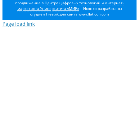
продвижение в
Центре цифровых технологий и интернет-
маркетинга Университета «МИР»
| Иконки разработаны
студией
Freepik
для сайта
www.flaticon.com
Page load link