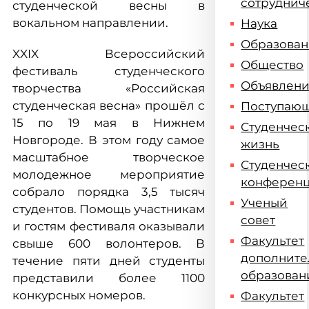
сотруднич
студенческой весны в
вокальном направлении.
Наука
Образова
XXIX Всероссийский
Общество
фестиваль студенческого
Объявлен
творчества «Российская
студенческая весна» прошёл с
Поступаю
15 по 19 мая в Нижнем
Студенчес
Новгороде. В этом году самое
жизнь
масштабное творческое
Студенчес
молодежное мероприятие
конферен
собрало порядка 3,5 тысяч
Ученый
студентов. Помощь участникам
совет
и гостям фестиваля оказывали
Факультет
свыше 600 волонтеров. В
дополните
течение пяти дней студенты
образован
представили более 1100
конкурсных номеров.
Факультет