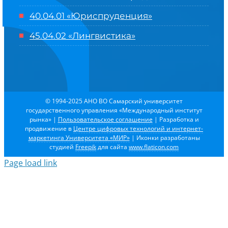
40.04.01 «Юриспруденция»
45.04.02 «Лингвистика»
© 1994-2025 АНО ВО Самарский университет
государственного управления «Международный институт
рынка»
|
Пользовательское соглашение
| Разработка и
продвижение в
Центре цифровых технологий и интернет-
маркетинга Университета «МИР»
| Иконки разработаны
студией
Freepik
для сайта
www.flaticon.com
Page load link