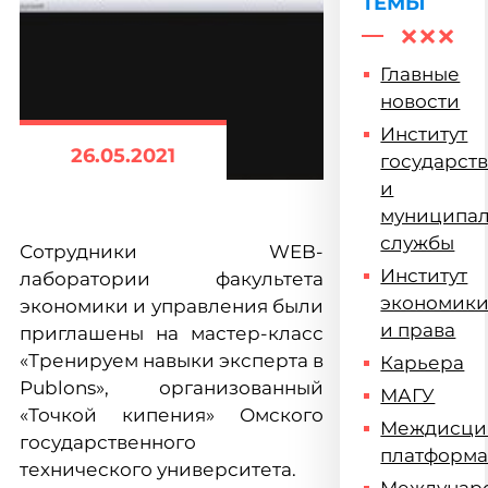
ТЕМЫ
Главные
новости
Институт
26.05.2021
государст
и
муниципа
службы
Сотрудники WEB-
Институт
лаборатории факультета
экономик
экономики и управления были
и права
приглашены на мастер-класс
«Тренируем навыки эксперта в
Карьера
Publons», организованный
МАГУ
«Точкой кипения» Омского
Междисци
государственного
платформ
технического университета.