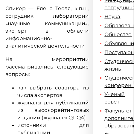
Междунар
сотруднич
Спикер — Елена Тесля, к.п.н.,
сотрудник лаборатории
Наука
«научные коммуникации»,
Образова
эксперт в области
Общество
информационно-
Объявлен
аналитической деятельности
Поступаю
На мероприятии
Студенчес
рассматривались следующие
жизнь
вопросы:
Студенчес
конферен
как выбрать соавтора из
Ученый
числа экспертов
совет
журналы для публикаций
из высокорейтинговых
Факультет
изданий (журналы Q1-Q4)
дополните
источники для
образован
публикации