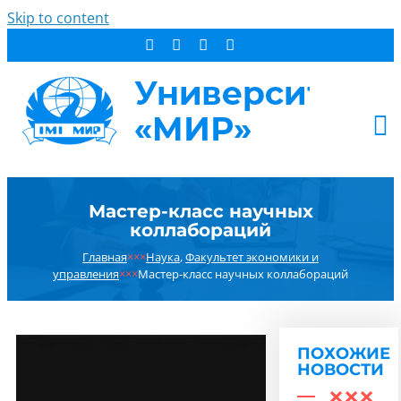
Skip to content
АБИТУРИЕНТУ
Мастер-класс научных
СТУДЕНТУ
коллабораций
ДОПОБРАЗОВАНИЕ
Главная
×××
Наука
,
Факультет экономики и
ОБ УНИВЕРСИТЕТЕ
управления
×××
Мастер-класс научных коллабораций
НОВОСТИ
КОНТАКТЫ
ПОХОЖИЕ
РЕЗУЛЬТАТ ПОИСКА:
НОВОСТИ