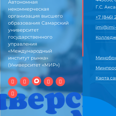
Автономная
Г.С. Акса
некоммерческая
организация высшего
+7 (846)
образования Самарский
imi@imi-
университет
государственного
Колледж
управления
«Международный
институт рынка»
Минобрн
(Университет «МИР»)
Минпро
Карта са