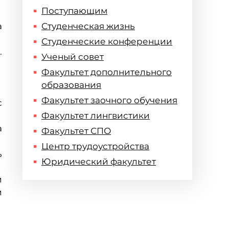
Поступающим
а
Студенческая жизнь
Студенческие конференции
.
Ученый совет
Факультет дополнительного
образования
Факультет заочного обучения
с
Факультет лингвистики
а
Факультет СПО
Центр трудоустройства
ь
Юридический факультет
и
и