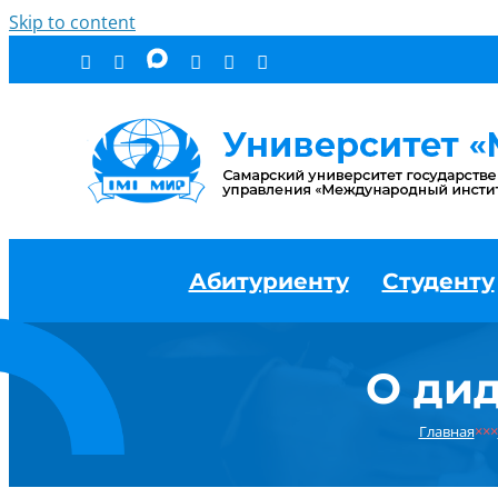
Skip to content
Абитуриенту
Студенту
О ди
Главная
×××