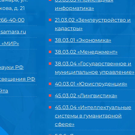
кова, д. 21
информатика»
 266-40-00
21.03.02 «Землеустройство и
кадастры»
samara.ru
38.03.01 «Экономика»
 «МИР»
38.03.02 «Менеджмент»
38.03.04 «Государственное и
ауки РФ
муниципальное управление»
свещения РФ
40.03.01 «Юриспруденция»
йта
45.03.02 «Лингвистика»
45.03.04 «
Интеллектуальные
системы в гуманитарной
сфере
»