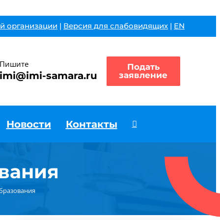
й организации
|
Версия для слабовидящих
|
EN
Пишите
Подать
imi@imi-samara.ru
заявление
Новости
Контакты
вания
бразования