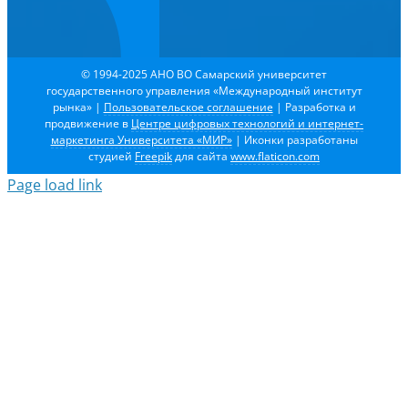
© 1994-2025 АНО ВО Самарский университет
государственного управления «Международный институт
рынка»
|
Пользовательское соглашение
| Разработка и
продвижение в
Центре цифровых технологий и интернет-
маркетинга Университета «МИР»
| Иконки разработаны
студией
Freepik
для сайта
www.flaticon.com
Page load link