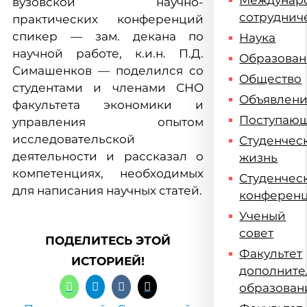
Междунар
вузовской научно-
сотруднич
практических конференций
спикер — зам. декана по
Наука
научной работе, к.и.н. П.Д.
Образова
Симашенков — поделился со
Общество
студентами и членами СНО
Объявлен
факультета экономики и
Поступаю
управления опытом
исследовательской
Студенчес
деятельности и рассказал о
жизнь
компетенциях, необходимых
Студенчес
для написания научных статей.
конферен
Ученый
совет
ПОДЕЛИТЕСЬ ЭТОЙ
Факультет
ИСТОРИЕЙ!
дополните
образован