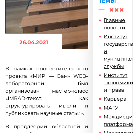
ТЕМЫ
Главные
новости
Институт
26.04.2021
государст
и
муниципа
службы
В рамках просветительского
Институт
проекта «МИР — Вам» WEB-
экономик
лабораторией был
и права
организован мастер-класс
«IMRAD-текст: как
Карьера
структурировать мысли и
МАГУ
публиковать научные статьи».
Междисци
платформ
В преддверии областной и