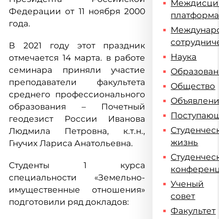
Междисци
Федерации от 11 ноября 2000
платформ
года.
Междунар
сотруднич
В 2021 году этот праздник
Наука
отмечается 14 марта. в работе
семинара приняли участие
Образова
преподаватели факультета
Общество
среднего профессионального
Объявлен
образования – Почетный
Поступаю
геодезист России Иванова
Студенчес
Людмила Петровна, к.т.н.,
жизнь
Гнучих Лариса Анатольевна.
Студенчес
Студенты 1 курса
конферен
специальности «Земельно-
Ученый
имущественные отношения»
совет
подготовили ряд докладов:
Факультет