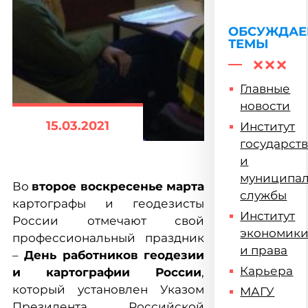
ОБСУЖДА
ТЕМЫ
Главные
новости
15.03.2021
Институт
государст
и
муниципа
Во
второе воскресенье марта
службы
картографы и геодезисты
Институт
России отмечают свой
экономик
профессиональный праздник
и права
–
День работников геодезии
Карьера
и картографии России
,
который установлен Указом
МАГУ
Президента Российской