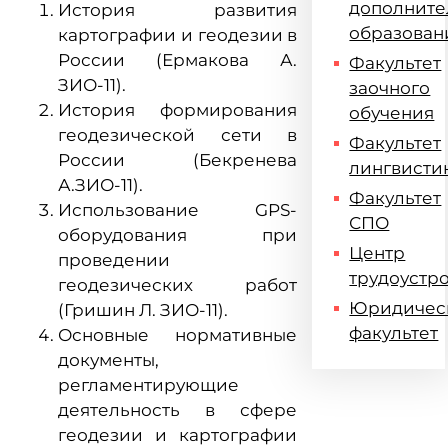
дополните
История развития
образован
картографии и геодезии в
России (Ермакова А.
Факультет
ЗИО-11).
заочного
История формирования
обучения
геодезической сети в
Факультет
России (Бекренева
лингвисти
А.ЗИО-11).
Факультет
Использование GPS-
СПО
оборудования при
Центр
проведении
трудоустр
геодезических работ
Юридичес
(Гришин Л. ЗИО-11).
факультет
Основные нормативные
документы,
регламентирующие
деятельность в сфере
геодезии и картографии