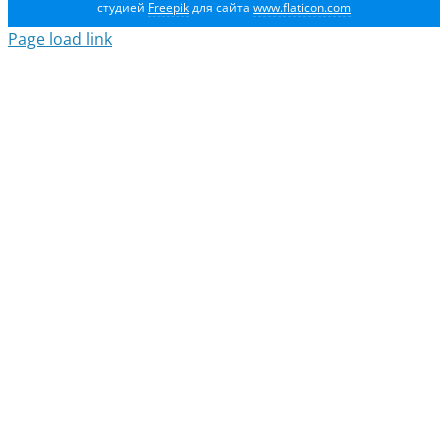
студией
Freepik
для сайта
www.flaticon.com
Page load link