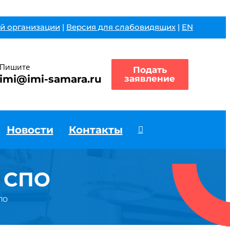
й организации
|
Версия для слабовидящих
|
EN
Пишите
Подать
imi@imi-samara.ru
заявление
Новости
Контакты
а СПО
СПО