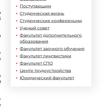
Поступающим
а
Студенческая жизнь
б
Студенческие конференции
Ученый совет
Факультет дополнительного
а
образования
Факультет заочного обучения
е
Факультет лингвистики
и
Факультет СПО
Центр трудоустройства
ш
Юридический факультет
9
»
и