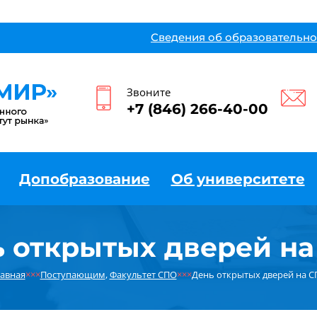
Сведения об образовательно
Звоните
+7 (846) 266-40-00
Допобразование
Об университете
 открытых дверей н
авная
×××
Поступающим
,
Факультет СПО
×××
День открытых дверей на 