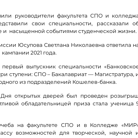
пили руководители факультета СПО и колледж
едставили свои специальности, рассказали о
де и насыщенной событиями студенческой жизни.
иссии Юсупова Светлана Николаевна ответила н
кампании 2021 года.
 первый выпускник специальности «Банковско
ри ступени: СПО – Бакалавриат — Магистратура, 
одного из подразделений Кошелев-банка.
в Дня открытых дверей был проведен розыгры
стливой обладательницей приза стала ученица 
 учеба на факультете СПО и в Колледже «МИР
массу возможностей для творческой, научной 