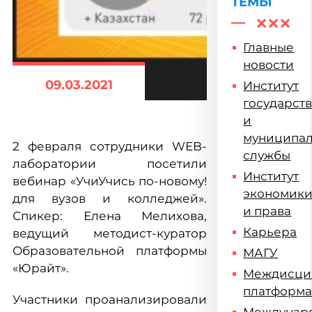
ТЕМЫ
Главные
новости
09.03.2021
Институт
государст
и
муниципа
2 февраля сотрудники WEB-
службы
лаборатории посетили
Институт
вебинар «УчиУчись по-новому!
экономик
для вузов и колледжей».
и права
Спикер: Елена Мелихова,
Карьера
ведущий методист-куратор
Образовательной платформы
МАГУ
«Юрайт».
Междисци
платформ
Участники проанализировали