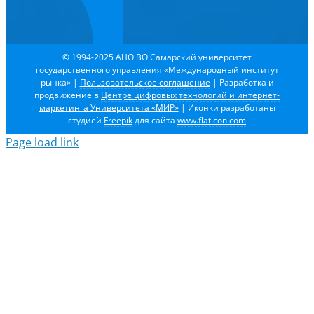
© 1994-2025 АНО ВО Самарский университет
государственного управления «Международный институт
рынка»
|
Пользовательское соглашение
| Разработка и
продвижение в
Центре цифровых технологий и интернет-
маркетинга Университета «МИР»
| Иконки разработаны
студией
Freepik
для сайта
www.flaticon.com
Page load link