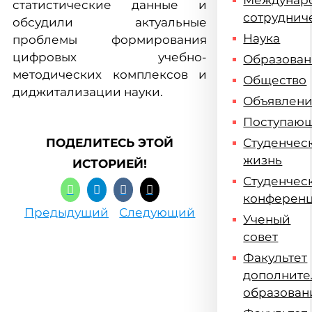
Междунар
статистические данные и
сотруднич
обсудили актуальные
Наука
проблемы формирования
цифровых учебно-
Образова
методических комплексов и
Общество
диджитализации науки.
Объявлен
Поступаю
ПОДЕЛИТЕСЬ ЭТОЙ
Студенчес
жизнь
ИСТОРИЕЙ!
Студенчес
конферен
Предыдущий
Следующий
Ученый
совет
Факультет
дополните
образован