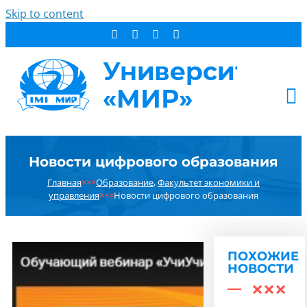
Skip to content
АБИТУРИЕНТУ
Новости цифрового образования
СТУДЕНТУ
Главная
×××
Образование
,
Факультет экономики и
ДОПОБРАЗОВАНИЕ
управления
×××
Новости цифрового образования
ОБ УНИВЕРСИТЕТЕ
НОВОСТИ
КОНТАКТЫ
ПОХОЖИЕ
НОВОСТИ
РЕЗУЛЬТАТ ПОИСКА: