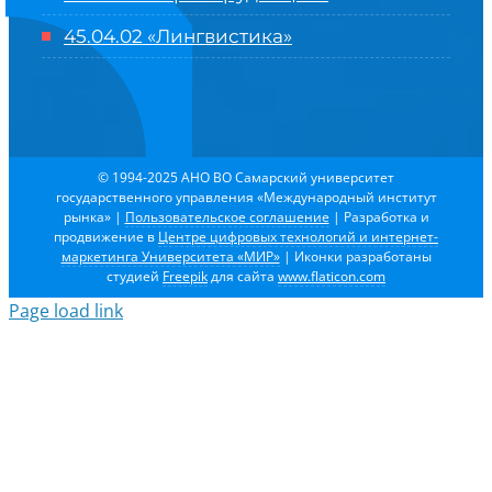
45.04.02 «Лингвистика»
© 1994-2025 АНО ВО Самарский университет
государственного управления «Международный институт
рынка»
|
Пользовательское соглашение
| Разработка и
продвижение в
Центре цифровых технологий и интернет-
маркетинга Университета «МИР»
| Иконки разработаны
студией
Freepik
для сайта
www.flaticon.com
Page load link