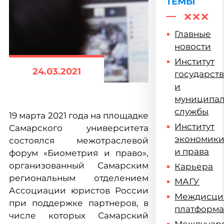
ТЕМЫ
Главные
новости
Институт
24.03.2021
государст
и
муниципа
службы
19 марта 2021 года на площадке
Институт
Самарского университета
экономик
состоялся межотраслевой
и права
форум «Биометрия и право»,
организованный Самарским
Карьера
региональным отделением
МАГУ
Ассоциации юристов России
Междисци
при поддержке партнеров, в
платформ
числе которых Самарский