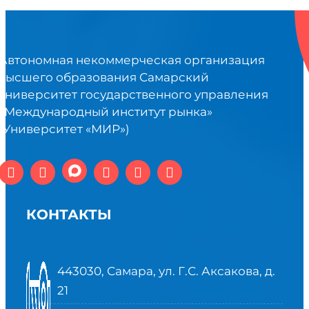
Автономная некоммерческая организация
высшего образования Самарский
университет государственного управления
«Международный институт рынка»
(Университет «МИР»)
КОНТАКТЫ
443030, Самара, ул. Г.С. Аксакова, д.
21