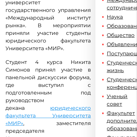
Междунар
университет
сотруднич
государственного управления
Наука
«Международный институт
рынка». В мероприятии
Образова
приняли участие студенты
Общество
юридического факультета
Объявлен
Университета «МИР».
Поступаю
Студент 4 курса Никита
Студенчес
Симонов принял участие в
жизнь
панельной дискуссии форума,
Студенчес
где выступил с
конферен
подготовленным под
Ученый
руководством
совет
декана
юридического
Факультет
факультета Университета
дополните
«МИР»
, заместителя
образован
председателя