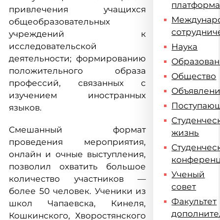
платформ
привлечения учащихся
Междунар
общеобразовательных
сотруднич
учреждений к
исследовательской
Наука
деятельности; формированию
Образова
положительного образа
Общество
профессий, связанных с
Объявлен
изучением иностранных
Поступаю
языков.
Студенчес
Смешанный формат
жизнь
проведения мероприятия,
Студенчес
онлайн и очные выступления,
конферен
позволил охватить большое
Ученый
количество участников —
совет
более 50 человек. Ученики из
Факультет
школ Чапаевска, Кинеля,
дополните
Кошкинского, Хворостянского