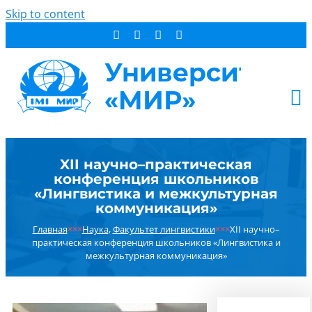
Skip to content
АБИТУРИЕНТУ
XII научно–практическая
СТУДЕНТУ
конференция школьников
ДОПОБРАЗОВАНИЕ
«Лингвистика и межкультурная
коммуникация»
ОБ УНИВЕРСИТЕТЕ
Главная
×××
Наука
,
Факультет лингвистики
×××
XII научно–
НОВОСТИ
практическая конференция школьников «Лингвистика и
КОНТАКТЫ
межкультурная коммуникация»
РЕЗУЛЬТАТ ПОИСКА: