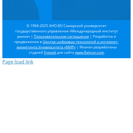
© 1994-2025 АНО ВО Самарский университет
государственного управления «Международный институт
рынка»
|
Пользовательское соглашение
| Разработка и
продвижение в
Центре цифровых технологий и интернет-
маркетинга Университета «МИР»
| Иконки разработаны
студией
Freepik
для сайта
www.flaticon.com
Page load link