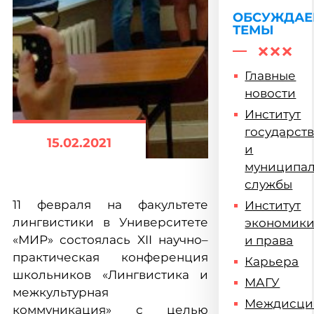
экскурсов
подвел
ОБСУЖДА
ТЕМЫ
итоги
Главные
новости
Институт
государст
15.02.2021
и
муниципа
службы
11 февраля на факультете
Институт
лингвистики в Университете
экономик
«МИР» состоялась XII научно–
и права
практическая конференция
Карьера
школьников «Лингвистика и
МАГУ
межкультурная
Междисци
коммуникация» с целью