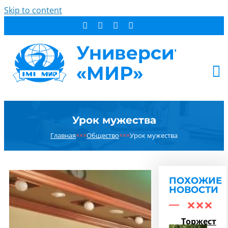
Skip to content
АБИТУРИЕНТУ
Урок мужества
СТУДЕНТУ
Главная
×××
Общество
×××
Урок мужества
ДОПОБРАЗОВАНИЕ
ОБ УНИВЕРСИТЕТЕ
НОВОСТИ
ПОХОЖИЕ
КОНТАКТЫ
НОВОСТИ
РЕЗУЛЬТАТ ПОИСКА:
Торжестве