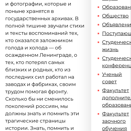
и фотографии, которые и
Образова
поныне хранятся в
Общество
государственных архивах. В
Объявлен
полной тишине звучали стихи
и тексты воспоминаний тех,
Поступаю
кто оказался заложником
Студенчес
голода и холода — об
жизнь
осажденном Ленинграде, о
Студенчес
тех, кто потерял самых
конферен
близких и родных, кто из
Ученый
последних сил работал на
совет
заводах и фабриках, своим
Факультет
трудом помогая фронту.
дополните
Сколько бы ни сменилось
образован
поколений россиян, мы
должны знать и помнить эти
Факультет
трагические страницы
заочного
истории. Знать, помнить и
обучения