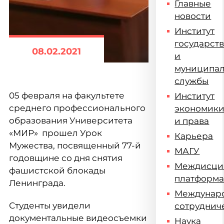
Главные
новости
Институт
государст
08.02.2021
и
муниципа
службы
05 февраля на факультете
Институт
среднего профессионального
экономик
образования Университета
и права
«МИР» прошел Урок
Карьера
Мужества, посвященный 77-й
МАГУ
годовщине со дня снятия
Междисци
фашистской блокады
платформ
Ленинграда.
Междунар
Студенты увидели
сотруднич
документальные видеосъемки
Наука