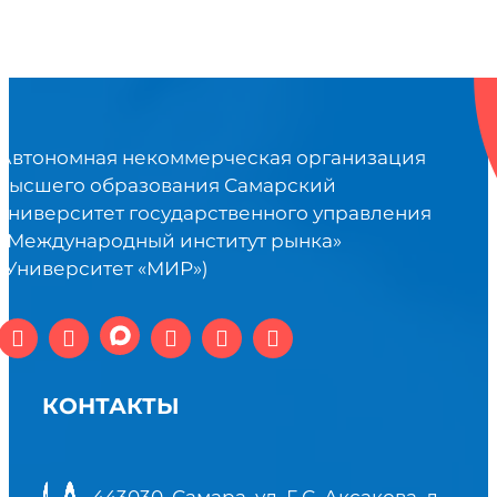
Автономная некоммерческая организация
высшего образования Самарский
университет государственного управления
«Международный институт рынка»
(Университет «МИР»)
КОНТАКТЫ