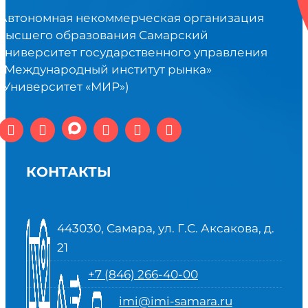
Автономная некоммерческая организация
высшего образования Самарский
университет государственного управления
«Международный институт рынка»
(Университет «МИР»)
КОНТАКТЫ
443030, Самара, ул. Г.С. Аксакова, д.
21
+7 (846) 266-40-00
imi@imi-samara.ru