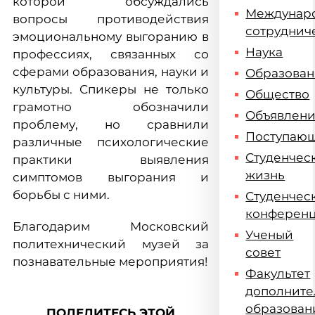
которой обсуждались
Междунар
вопросы противодействия
сотруднич
эмоциональному выгоранию в
Наука
профессиях, связанных со
сферами образования, науки и
Образова
культуры. Спикеры не только
Общество
грамотно обозначили
Объявлен
проблему, но сравнили
Поступаю
различные психологические
Студенчес
практики выявления
жизнь
симптомов выгорания и
борьбы с ними.
Студенчес
конферен
Благодарим Московский
Ученый
политехнический музей за
совет
познавательные мероприятия!
Факультет
дополните
образован
ПОДЕЛИТЕСЬ ЭТОЙ