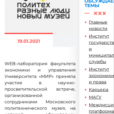
ОБСУЖДА
ТЕМЫ
Главные
новости
Институт
19.01.2021
государст
и
муниципа
службы
WEB-лаборатория факультета
Институт
экономики и управления
экономик
Университета «МИР» приняла
и права
участие в научно-
просветительской встрече,
Карьера
организованной
МАГУ
сотрудниками Московского
Междисци
политехнического музея, на
платформ