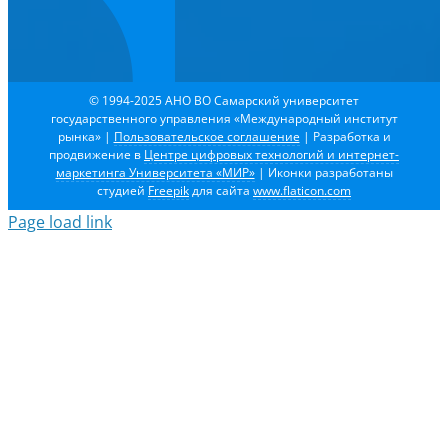
© 1994-2025 АНО ВО Самарский университет
государственного управления «Международный институт
рынка»
|
Пользовательское соглашение
| Разработка и
продвижение в
Центре цифровых технологий и интернет-
маркетинга Университета «МИР»
| Иконки разработаны
студией
Freepik
для сайта
www.flaticon.com
Page load link